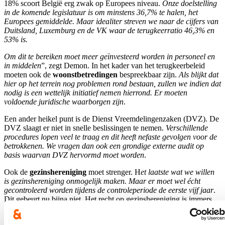
18% scoort België erg zwak op Europees niveau.
Onze doelstelling
in de komende legislatuur is om minstens 36,7% te halen, het
Europees gemiddelde. Maar idealiter streven we naar de cijfers van
Duitsland, Luxemburg en de VK waar de terugkeerratio 46,3% en
53% is.
Om dit te bereiken moet meer geïnvesteerd worden in personeel en
in middelen
”, zegt Demon. In het kader van het terugkeerbeleid
moeten ook de
woonstbetredingen
bespreekbaar zijn.
Als blijkt dat
hier op het terrein nog problemen rond bestaan, zullen we indien dat
nodig is een wettelijk initiatief nemen hierrond. Er moeten
voldoende juridische waarborgen zijn
.
Een ander heikel punt is de Dienst Vreemdelingenzaken (DVZ). De
DVZ slaagt er niet in snelle beslissingen te nemen.
Verschillende
procedures lopen veel te traag en dit heeft nefaste gevolgen voor de
betrokkenen. We vragen dan ook een grondige externe audit op
basis waarvan DVZ hervormd moet worden
.
Ook de
gezinshereniging
moet strenger. H
et laatste wat we willen
is gezinshereniging onmogelijk maken. Maar er moet wel écht
gecontroleerd worden tijdens de controleperiode de eerste vijf jaar
.
Dit gebeurt nu bijna niet. Het recht op gezinshereniging is immers
aan strenge voorwaarden onderworpen, zoals een vast netto
inkomen dat 120% van het leefloon bedraagt en een