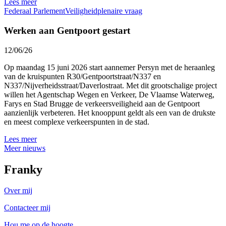
Lees meer
Federaal Parlement
Veiligheid
plenaire vraag
Werken aan Gentpoort gestart
12/06/26
Op maandag 15 juni 2026 start aannemer Persyn met de heraanleg
van de kruispunten R30/Gentpoortstraat/N337 en
N337/Nijverheidsstraat/Daverlostraat. Met dit grootschalige project
willen het Agentschap Wegen en Verkeer, De Vlaamse Waterweg,
Farys en Stad Brugge de verkeersveiligheid aan de Gentpoort
aanzienlijk verbeteren. Het knooppunt geldt als een van de drukste
en meest complexe verkeerspunten in de stad.
Lees meer
Meer nieuws
Franky
Over mij
Contacteer mij
Hou me op de hoogte