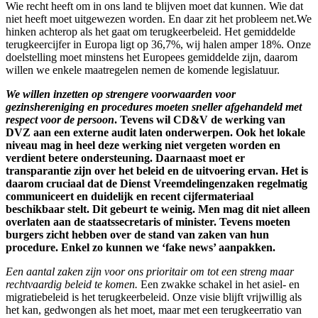
Wie recht heeft om in ons land te blijven moet dat kunnen. Wie dat
niet heeft moet uitgewezen worden. En daar zit het probleem net.We
hinken achterop als het gaat om terugkeerbeleid. Het gemiddelde
terugkeercijfer in Europa ligt op 36,7%, wij halen amper 18%. Onze
doelstelling moet minstens het Europees gemiddelde zijn, daarom
willen we enkele maatregelen nemen de komende legislatuur.
We willen inzetten op strengere voorwaarden voor
gezinshereniging en procedures moeten sneller afgehandeld met
respect voor de persoon
. Tevens wil CD&V de werking van
DVZ aan een externe audit laten onderwerpen. Ook het lokale
niveau mag in heel deze werking niet vergeten worden en
verdient betere ondersteuning. Daarnaast moet er
transparantie zijn over het beleid en de uitvoering ervan. Het is
daarom cruciaal dat de Dienst Vreemdelingenzaken regelmatig
communiceert en duidelijk en recent cijfermateriaal
beschikbaar stelt. Dit gebeurt te weinig. Men mag dit niet alleen
overlaten aan de staatssecretaris of minister. Tevens moeten
burgers zicht hebben over de stand van zaken van hun
procedure. Enkel zo kunnen we ‘fake news’ aanpakken.
Een aantal zaken zijn voor ons prioritair om tot een streng maar
rechtvaardig beleid te komen.
Een zwakke schakel in het asiel- en
migratiebeleid is het terugkeerbeleid. Onze visie blijft vrijwillig als
het kan, gedwongen als het moet, maar met een terugkeerratio van