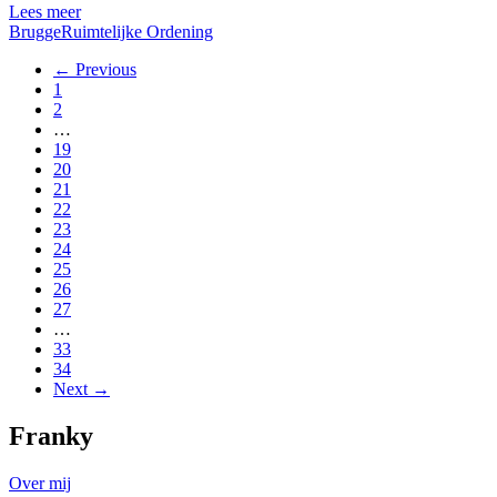
Lees meer
Brugge
Ruimtelijke Ordening
← Previous
1
2
…
19
20
21
22
23
24
25
26
27
…
33
34
Next →
Franky
Over mij