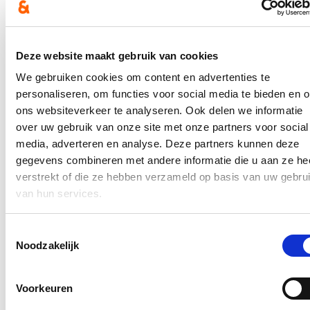
Brugge
Wonen
voorontwerp RUP Fort Lapin
Deze website maakt gebruik van cookies
14/12/21
We gebruiken cookies om content en advertenties te
Het voorontwerp van het gemeentelijk ruimtelijk uitvoeringsplan
personaliseren, om functies voor social media te bieden en 
(RUP) Fort Lapin werd door het college goedgekeurd. Met dit RUP
ons websiteverkeer te analyseren. Ook delen we informatie
willen we een nieuwe dynamiek brengen in Sint-Jozef en het
over uw gebruik van onze site met onze partners voor social
woonweefsel versterken. We doen dit zowel op vlak van groen,
mobiliteit als op woonkwaliteit.
media, adverteren en analyse. Deze partners kunnen deze
gegevens combineren met andere informatie die u aan ze he
Lees meer
verstrekt of die ze hebben verzameld op basis van uw gebru
Brugge
Ruimtelijke Ordening
van hun services.
Deelplan voor Sint-Gilliskwartier
Toestemmingsselectie
05/11/21
Noodzakelijk
In 2000 werd de Brugse binnenstad door UNESCO erkend als
werelderfgoed als eindpunt van een jarenlange voorbereiding. Het
behoud en beheer van het UNESCO Werelderfgoed Brugge dient
Voorkeuren
gekoppeld te worden aan het ontwikkelen van een globale visie