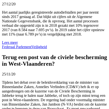
27/12/20
Het aantal jaarlijks geregistreerde autodiefstallen per jaar neemt
sinds 2017 gestaag af. Dat blijkt uit cijfers uit de Algemene
Nationale Gegevensbank, die ik opvroeg. Het aantal processen
verbaal die opgesteld zijn is in 2018 gezakt met 10% tegenover
2017 (van 8.584 naar 7.695 pv’s). In 2019 zakte het cijfer opnieuw
met 11% (naar 6.789 pv’s) in vergelijking met 2018.
Lees meer
Federaal Parlement
Veiligheid
Terug een post van de civiele bescherming
in West-Vlaanderen?
25/11/20
Tijdens het debat over de beleidsverklaring van de minister van
Binnenlandse Zaken, Annelies Verlinden (CD&V) heb ik er op
aangedrongen om de kazerne van de Civiele Bescherming in
Jabbeke terug te halen naar Jabbeke, of toch op zijn minst terug een
post in West-vlaanderen. De regering had onder voormalig minister
van Binnenlandse Zaken, Jan Jambon (N-VA) beslist om de kazerne
onder te brengen in deze van Brasschaat. Er moet gewaarborgd