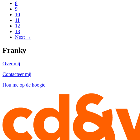
8
9
10
11
12
13
Next →
Franky
Over mij
Contacteer mij
Hou me op de hoogte