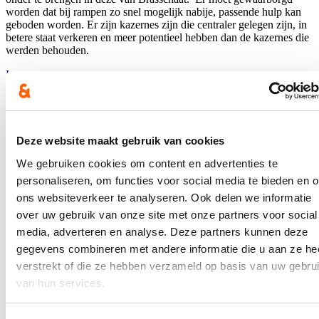
worden dat bij rampen zo snel mogelijk nabije, passende hulp kan
geboden worden. Er zijn kazernes zijn die centraler gelegen zijn, in
betere staat verkeren en meer potentieel hebben dan de kazernes die
werden behouden.
Lees meer
Civiele Veiligheid
Federaal Parlement
Stressteams federale politie bewijzen
dagelijks hun nut
Deze website maakt gebruik van cookies
We gebruiken cookies om content en advertenties te
16/11/20
personaliseren, om functies voor social media te bieden en 
Sinds 2018 kwam het stressteam van de Federale politie 10.000
ons websiteverkeer te analyseren. Ook delen we informatie
keer tussen bij psychologische, werk-gerelateerde
over uw gebruik van onze site met onze partners voor social
problemen.
Het gaat dan bijvoorbeeld over trauma’s, burn-outs en
depressies. Het stressteam intervenieerde 9.052 keer bij de federale
media, adverteren en analyse. Deze partners kunnen deze
politie en 967 keer bij de lokale politie. Dat blijkt uit cijfers die ik
gegevens combineren met andere informatie die u aan ze he
opvroeg.
verstrekt of die ze hebben verzameld op basis van uw gebru
Lees meer
van hun services.
Federaal Parlement
Politie
Welzijn