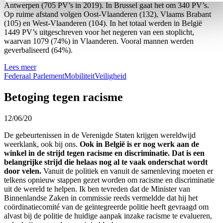
Antwerpen (705 PV’s in 2019). In Brussel gaat het om 340 PV’s.
Op ruime afstand volgen Oost-Vlaanderen (132), Vlaams Brabant
(105) en West-Vlaanderen (104). In het totaal werden in België
1449 PV’s uitgeschreven voor het negeren van een stoplicht,
waarvan 1079 (74%) in Vlaanderen. Vooral mannen werden
geverbaliseerd (64%).
Lees meer
Federaal Parlement
Mobiliteit
Veiligheid
Betoging tegen racisme
12/06/20
De gebeurtenissen in de Verenigde Staten krijgen wereldwijd
weerklank, ook bij ons.
Ook in België is er nog werk aan de
winkel in de strijd tegen racisme en discriminatie. Dat is een
belangrijke strijd die helaas nog al te vaak onderschat wordt
door velen.
Vanuit de politiek en vanuit de samenleving moeten er
telkens opnieuw stappen gezet worden om racisme en discriminatie
uit de wereld te helpen. Ik ben tevreden dat de Minister van
Binnenlandse Zaken in commissie reeds vermeldde dat hij het
coördinatiecomité van de geïntegreerde politie heeft gevraagd om
alvast bij de politie de huidige aanpak inzake racisme te evalueren,