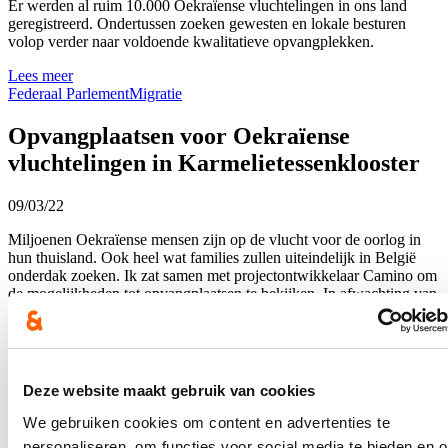
Er werden al ruim 10.000 Oekraïense vluchtelingen in ons land
geregistreerd. Ondertussen zoeken gewesten en lokale besturen
volop verder naar voldoende kwalitatieve opvangplekken.
Lees meer
Federaal Parlement
Migratie
Opvangplaatsen voor Oekraïense
vluchtelingen in Karmelietessenklooster
09/03/22
Miljoenen Oekraïense mensen zijn op de vlucht voor de oorlog in
hun thuisland. Ook heel wat families zullen uiteindelijk in België
onderdak zoeken. Ik zat samen met projectontwikkelaar Camino om
de mogelijkheden tot opvangplaatsen te bekijken. In afwachting van
de verdere ontwikkeling van het Karmelietessen-klooster in hartje
Brugge, zullen een 85-tal mensen er mogen verblijven. Alle
nutsvoorzieningen zijn aanwezig en in de grote binnentuin kunnen
deze mensen tot rust komen. De Oekraïense vluchtelingen zullen er
zeker tot het einde van dit jaar kunnen wonen.
Deze website maakt gebruik van cookies
Lees meer
We gebruiken cookies om content en advertenties te
Brugge
Migratie
personaliseren, om functies voor social media te bieden en 