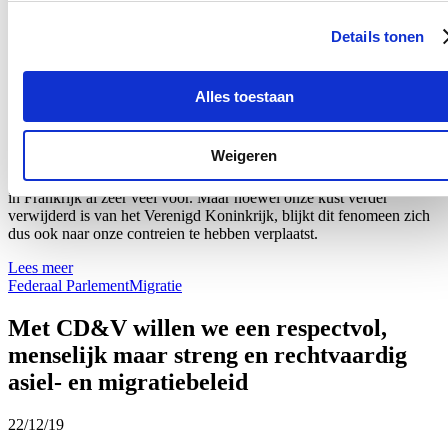
Lees meer
Details tonen
Federaal Parlement
Migratie
Oversteek transmigranten in bootje
Alles toestaan
24/01/20
Weigeren
Transmigranten probeerden in een bootje de Noordzee over te
steken richting Verenigd Koninkrijk. Dergelijke oversteken komen
in Frankrijk al zeer veel voor. Maar hoewel onze kust verder
verwijderd is van het Verenigd Koninkrijk, blijkt dit fenomeen zich
dus ook naar onze contreien te hebben verplaatst.
Lees meer
Federaal Parlement
Migratie
Met CD&V willen we een respectvol,
menselijk maar streng en rechtvaardig
asiel- en migratiebeleid
22/12/19