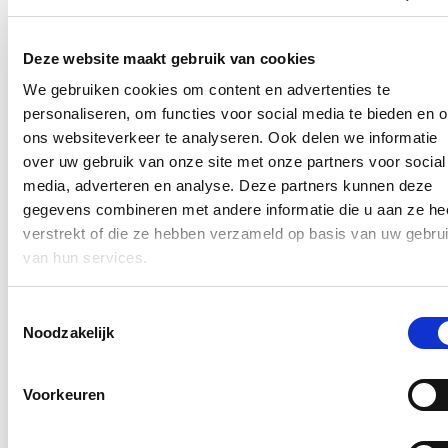
eist versnelling: betere slachtofferzorg,
snellere aanpak en bredere preventie
Deze website maakt gebruik van cookies
We gebruiken cookies om content en advertenties te
19/01/26
personaliseren, om functies voor social media te bieden en 
Het fenomeen stalking blijft in België toenemen. Uit de cijfers die ik
ons websiteverkeer te analyseren. Ook delen we informatie
opvroeg blijkt dat in 2023 meer dan 28.500 feiten van stalking
over uw gebruik van onze site met onze partners voor social
werden geregistreerd, een stijging van bijna 19% ten opzichte van
vier jaar eerder. In 2024 liep dat aantal verder op tot 29.492. Deze
media, adverteren en analyse. Deze partners kunnen deze
cijfers maken duidelijk dat stalking een diepgeworteld probleem is
gegevens combineren met andere informatie die u aan ze he
dat vraagt om een geïntegreerde aanpak, waarbij slachtoffers beter
verstrekt of die ze hebben verzameld op basis van uw gebru
beschermd worden en daders sneller en effectiever kunnen worden
aangepakt.
van hun services.
Lees meer
Federaal Parlement
Preventie
Veiligheid
stalking
Toestemmingsselectie
Noodzakelijk
Startmoment Sportivos
09/02/22
Voorkeuren
Sportivos is een traject op maat waarbij sportclubs ondersteund
worden in het voorkomen van alcohol- en drugproblemen.