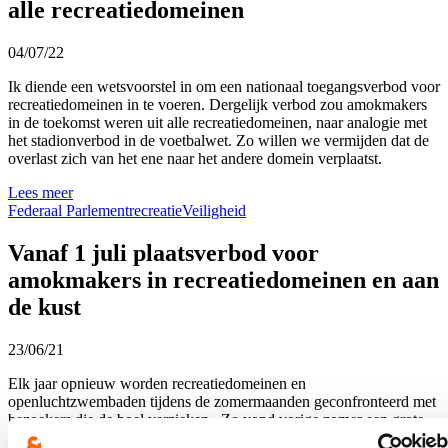
alle recreatiedomeinen
04/07/22
Ik diende een wetsvoorstel in om een nationaal toegangsverbod voor
recreatiedomeinen in te voeren. Dergelijk verbod zou amokmakers
in de toekomst weren uit alle recreatiedomeinen, naar analogie met
het stadionverbod in de voetbalwet. Zo willen we vermijden dat de
overlast zich van het ene naar het andere domein verplaatst.
Lees meer
Federaal Parlement
recreatie
Veiligheid
Vanaf 1 juli plaatsverbod voor
amokmakers in recreatiedomeinen en aan
de kust
23/06/21
Elk jaar opnieuw worden recreatiedomeinen en
openluchtzwembaden tijdens de zomermaanden geconfronteerd met
bezoekers die de boel verzieken . Zo vond vorige zomer een grote
vechtpartij plaats op het strand van Blankenberge. Dat is storend en