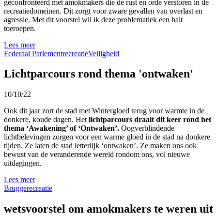
geconfronteerd met amokmakers die de rust en orde verstoren in de
recreatiedomeinen. Dit zorgt voor zware gevallen van overlast en
agressie. Met dit voorstel wil ik deze problematiek een halt
toeroepen.
Lees meer
Federaal Parlement
recreatie
Veiligheid
Lichtparcours rond thema 'ontwaken'
10/10/22
Ook dit jaar zort de stad met Wintergloed terug voor warmte in de
donkere, koude dagen. Het
lichtparcours draait dit keer rond het
thema ‘Awakening’ of ‘Ontwaken’.
Oogverblindende
lichtbelevingen zorgen voor een warme gloed in de stad na donkere
tijden. Ze laten de stad letterlijk ‘ontwaken’. Ze maken ons ook
bewust van de veranderende wereld rondom ons, vol nieuwe
uitdagingen.
Lees meer
Brugge
recreatie
wetsvoorstel om amokmakers te weren uit