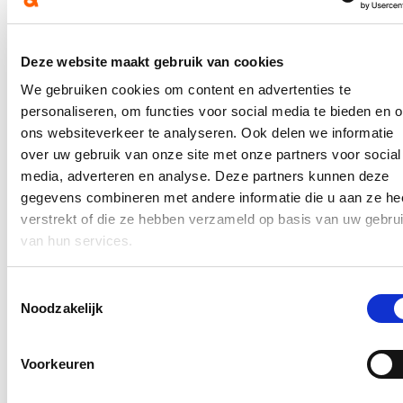
beangstigend voor de andere gasten en ook voor het personeel van
de recreatiedomeinen is dit allesbehalve aangenaam.
Lees meer
Deze website maakt gebruik van cookies
Federaal Parlement
recreatie
Veiligheid
We gebruiken cookies om content en advertenties te
Stad maakt keuzes voor Sint-Pietersplas
personaliseren, om functies voor social media te bieden en 
ons websiteverkeer te analyseren. Ook delen we informatie
19/02/21
over uw gebruik van onze site met onze partners voor social
media, adverteren en analyse. Deze partners kunnen deze
In september 2020 is het studiebureau BUUR i.s.m. Corridor in
opdracht van de stad gestart met de opmaak van een masterplan
gegevens combineren met andere informatie die u aan ze he
voor het recreatiegebied Sint-Pietersplas.
Met dit masterplan wil
verstrekt of die ze hebben verzameld op basis van uw gebru
de stad onderzoeken op welke manier dit gebied verder kan
van hun services.
uitgroeien tot een stedelijke groenpool voor watersport,
openluchtrecreatie en verblijfsrecreatie.
Er wordt hierbij gezocht
naar een evenwicht wordt tussen sport, recreatie en natuur op en
Toestemmingsselectie
rond de Sint-Pietersplas.
Noodzakelijk
Lees meer
Brugge
Open Ruimte
recreatie
Ruimtelijke Ordening
Sport
Voorkeuren
Voor het eerst meer dan 1.000 plaatsen in
Brugse sportkampen