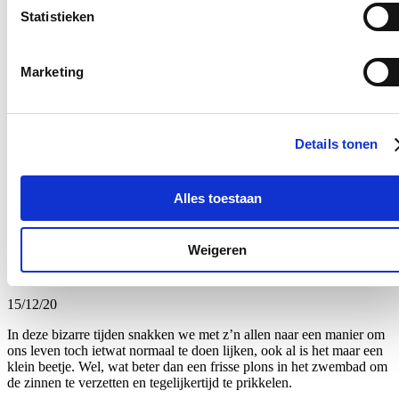
Statistieken
22/12/20
Ook in 2021 willen we kinderen actief aan het werk zetten met een
Marketing
gezonde mix van sport en spel. Over heel 2021 kunnen wij
verdeeld over de kleuter- (4 tot 6 jaar), omnisport- (7 tot 12 jaar) en
tienerkampen (12 tot 16 jaar) over een periode van 14 weken en 8
locaties meer dan 1000 plaatsen aanbieden.
Details tonen
Lees meer
Alles toestaan
Brugge
Jeugd
recreatie
Sport
nieuw reglement zwembaden afgestemd
Weigeren
op noden bezoekers
15/12/20
In deze bizarre tijden snakken we met z’n allen naar een manier om
ons leven toch ietwat normaal te doen lijken, ook al is het maar een
klein beetje. Wel, wat beter dan een frisse plons in het zwembad om
de zinnen te verzetten en tegelijkertijd te prikkelen.