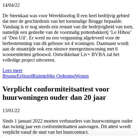
14/04/22
De Steenkaai was voor Wereldoorlog II een heel bedrijvig gebied
dat mee de geschiedenis van het toenmalige Brugge bepaalde.
Vandaag is er nog steeds een restant van die bedrijvigheid van toen,
namelijk een gedeelte van de voormalig pottenbakkerij ‘Le Hibou’
of ‘Den Uil’. Er werd nu een vergunning afgeleverd voor de
herbestemming van dit gebouw tot 4 woningen. Daarnaast wordt
aan de straatzijde ook een nieuwe meergezinswoning met 6
woonentiteiten gebouwd. Ontwikkelaar Liv+ BVBA zal het
volledige project uitvoeren.
Lees meer
Brugge
Erfgoed
Ruimtelijke Ordening
Wonen
Verplicht conformiteitsattest voor
huurwoningen ouder dan 20 jaar
13/01/22
Sinds 1 januari 2022 moeten verhuurders van huurwoningen ouder
dan twintig jaar een conformiteitsattest aanvragen. Dit attest wordt
verplicht vanaf de start van het huurcontract.