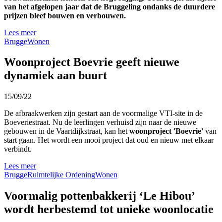
van het afgelopen jaar dat de Bruggeling ondanks de duurdere
prijzen bleef bouwen en verbouwen.
Lees meer
Brugge
Wonen
Woonproject Boevrie geeft nieuwe
dynamiek aan buurt
15/09/22
De afbraakwerken zijn gestart aan de voormalige VTI-site in de
Boeveriestraat. Nu de leerlingen verhuisd zijn naar de nieuwe
gebouwen in de Vaartdijkstraat, kan het
woonproject 'Boevrie'
van
start gaan. Het wordt een mooi project dat oud en nieuw met elkaar
verbindt.
Lees meer
Brugge
Ruimtelijke Ordening
Wonen
Voormalig pottenbakkerij ‘Le Hibou’
wordt herbestemd tot unieke woonlocatie