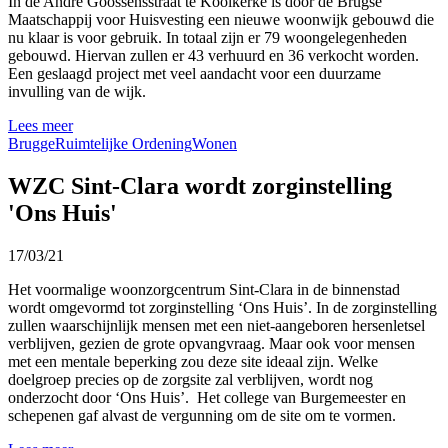
In de André Goossensstraat te Koolkerke is door de Brugse
Maatschappij voor Huisvesting een nieuwe woonwijk gebouwd die
nu klaar is voor gebruik. In totaal zijn er 79 woongelegenheden
gebouwd. Hiervan zullen er 43 verhuurd en 36 verkocht worden.
Een geslaagd project met veel aandacht voor een duurzame
invulling van de wijk.
Lees meer
Brugge
Ruimtelijke Ordening
Wonen
WZC Sint-Clara wordt zorginstelling
'Ons Huis'
17/03/21
Het voormalige woonzorgcentrum Sint-Clara in de binnenstad
wordt omgevormd tot zorginstelling ‘Ons Huis’. In de zorginstelling
zullen waarschijnlijk mensen met een niet-aangeboren hersenletsel
verblijven, gezien de grote opvangvraag. Maar ook voor mensen
met een mentale beperking zou deze site ideaal zijn. Welke
doelgroep precies op de zorgsite zal verblijven, wordt nog
onderzocht door ‘Ons Huis’. Het college van Burgemeester en
schepenen gaf alvast de vergunning om de site om te vormen.