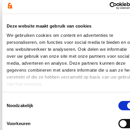
Lees meer
Brugge
Wonen
Herziening opknappremie
Deze website maakt gebruik van cookies
21/12/21
We gebruiken cookies om content en advertenties te
personaliseren, om functies voor social media te bieden en 
Als stadsbestuur vinden we het belangrijk dat elke burger kan
ons websiteverkeer te analyseren. Ook delen we informatie
wonen in een gezonde en veilige woning met een minimum aan
comfort. Naast wooncomfort streven we ook naar duurzaam wonen,
over uw gebruik van onze site met onze partners voor social
met zo weinig mogelijk energiegebruik en zo laag mogelijke
media, adverteren en analyse. Deze partners kunnen deze
energiefacturen. Deze doelstellingen zijn al een uitdaging op zich,
gegevens combineren met andere informatie die u aan ze he
maar daarnaast willen we ook nog eens inzetten op betaalbaar
wonen. Eén van de middelen om deze doelstellingen te behalen is
verstrekt of die ze hebben verzameld op basis van uw gebru
de opknappremie van de stad.
Met de opknappremie ondersteunen
van hun services.
we initiatiefnemers voor het verhogen van de kwaliteit van de
woning en zorgen we voor een duurzamer woningpatrimonium.
Daarom nemen we een aantal nieuwe maatregelen op in het
Toestemmingsselectie
reglement, corrigeren we op sociaal vlak en verhoogden we ook het
Noodzakelijk
budget voor de opknappremie. Daarnaast stimuleren we
verhuurders ook om te investeren in kwaliteitsvolle woningen op de
huurmarkt.
Voorkeuren
Lees meer