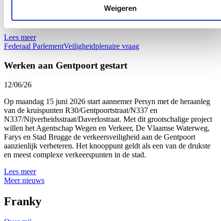
geconfronteerd worden met geweld, overlast en criminaliteit. Wie de
Weigeren
trein neemt, moet zich veilig kunnen verplaatsen. Dat mag geen
discussiepunt zijn.
Lees meer
Federaal Parlement
Veiligheid
plenaire vraag
Werken aan Gentpoort gestart
12/06/26
Op maandag 15 juni 2026 start aannemer Persyn met de heraanleg
van de kruispunten R30/Gentpoortstraat/N337 en
N337/Nijverheidsstraat/Daverlostraat. Met dit grootschalige project
willen het Agentschap Wegen en Verkeer, De Vlaamse Waterweg,
Farys en Stad Brugge de verkeersveiligheid aan de Gentpoort
aanzienlijk verbeteren. Het knooppunt geldt als een van de drukste
en meest complexe verkeerspunten in de stad.
Lees meer
Meer nieuws
Franky