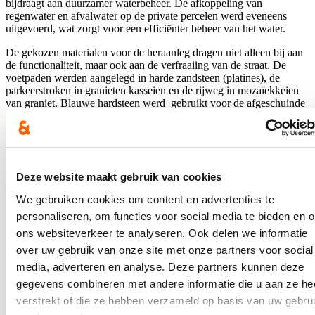
bijdraagt aan duurzamer waterbeheer. De afkoppeling van
regenwater en afvalwater op de private percelen werd eveneens
uitgevoerd, wat zorgt voor een efficiënter beheer van het water.
De gekozen materialen voor de heraanleg dragen niet alleen bij aan
de functionaliteit, maar ook aan de verfraaiing van de straat. De
voetpaden werden aangelegd in harde zandsteen (platines), de
parkeerstroken in granieten kasseien en de rijweg in mozaïekkeien
van graniet. Blauwe hardsteen werd gebruikt voor de afgeschuinde
trottoirbanden. Daarnaast krijgt de straat een groene uitstraling door
de aanplant van sierkersbomen (‘Prunus Umineko’) in plantvakken.
Deze bomen bieden niet alleen een esthetische meerwaarde, maar
zijn ook bijzonder geschikt voor smallere woonstraten.
Deze website maakt gebruik van cookies
Deze vernieuwde straat werd volgens timing afgewerkt en goed
opgevolgd. De nieuwe straat biedt niet alleen een duurzamer
We gebruiken cookies om content en advertenties te
waterbeheer, maar draagt ook bij aan de esthetische uitstraling van
de buurt, wat de kwaliteit van leven in dit stadsgedeelte verhoogt.
personaliseren, om functies voor social media te bieden en 
ons websiteverkeer te analyseren. Ook delen we informatie
Nieuws
over uw gebruik van onze site met onze partners voor social
media, adverteren en analyse. Deze partners kunnen deze
Plenaire vraag over de hervormingen van de
gegevens combineren met andere informatie die u aan ze he
brandweer
verstrekt of die ze hebben verzameld op basis van uw gebru