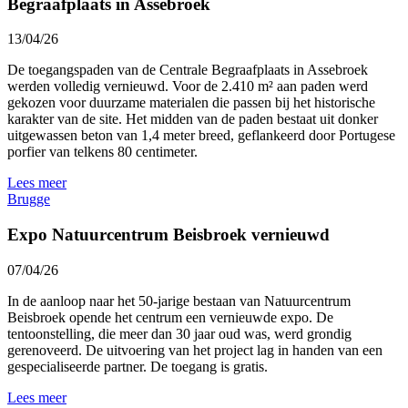
Begraafplaats in Assebroek
13/04/26
De
toegangspaden
van
de
Centrale
Begraafplaats
in
Assebroek
werden
volledig
vernieuwd.
Voor
de
2.410
m²
aan
paden
werd
gekozen
voor
duurzame
materialen
die
passen
bij
het
historische
karakter
van
de
site.
Het
midden
van
de
paden
bestaat
uit
donker
uitgewassen
beton
van
1,4
meter
breed,
geflankeerd
door
Portugese
porfier
van
telkens
80
centimeter.
Lees meer
Brugge
Expo Natuurcentrum Beisbroek vernieuwd
07/04/26
In de aanloop naar het 50-jarige bestaan van Natuurcentrum
Beisbroek opende het centrum een vernieuwde expo. De
tentoonstelling, die meer dan 30 jaar oud was, werd grondig
gerenoveerd. De uitvoering van het project lag in handen van een
gespecialiseerde partner. De toegang is gratis.
Lees meer