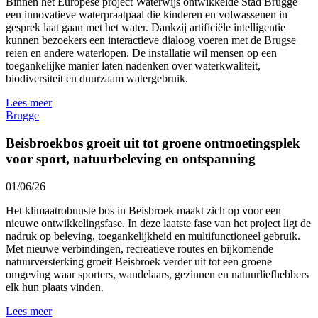
Binnen het Europese project Waterwijs ontwikkelde Stad Brugge
een innovatieve waterpraatpaal die kinderen en volwassenen in
gesprek laat gaan met het water. Dankzij artificiële intelligentie
kunnen bezoekers een interactieve dialoog voeren met de Brugse
reien en andere waterlopen. De installatie wil mensen op een
toegankelijke manier laten nadenken over waterkwaliteit,
biodiversiteit en duurzaam watergebruik.
Lees meer
Brugge
Beisbroekbos groeit uit tot groene ontmoetingsplek
voor sport, natuurbeleving en ontspanning
01/06/26
Het klimaatrobuuste bos in Beisbroek maakt zich op voor een
nieuwe ontwikkelingsfase. In deze laatste fase van het project ligt de
nadruk op beleving, toegankelijkheid en multifunctioneel gebruik.
Met nieuwe verbindingen, recreatieve routes en bijkomende
natuurversterking groeit Beisbroek verder uit tot een groene
omgeving waar sporters, wandelaars, gezinnen en natuurliefhebbers
elk hun plaats vinden.
Lees meer