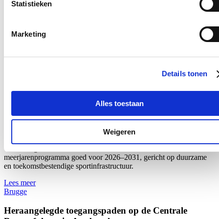
Statistieken
20/04/26
Stad Brugge
start
met
de
aanleg
van
een
buffer-
en
infiltratiezone
langs
de
Fortbekeweg
in
het
provinciaal
domein
Fort
van
Beieren.
Marketing
Het
project
maakt
deel
uit
van
het
WaterLandSchap‑project
Romboutswervepolder
en
wordt
uitgevoerd
in
samenwerking
met
de
Provincie
West‑Vlaanderen.
Details tonen
Lees meer
Brugge
Brugge investeert in kunstgrasvelden
Alles toestaan
17/04/26
Weigeren
Brugge
zet
de
komende
jaren
sterk
in
op
de
aanleg
en
vernieuwing
van
kunstgrasvelden.
Het
stadsbestuur
keurde
een
meerjarenprogramma
goed
voor
2026–2031,
gericht
op
duurzame
en
toekomstbestendige
sportinfrastructuur.
Lees meer
Brugge
Heraangelegde toegangspaden op de Centrale