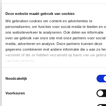
Stad Brugge koopt twee percelen grond van de West-Vlaamse
Intercommunale (WVI). Het gaat om een perceel tussen de
Engelendalelaan, de Maalderijstraat en de Astridlaan van
Deze website maakt gebruik van cookies
14.807 m² en een perceel langs de Engelendalelaan en de
Gemeneweideweg Zuid van 2.716 m². De totale aankoopprijs
We gebruiken cookies om content en advertenties te
bedraagt 136.000 euro.
personaliseren, om functies voor social media te bieden en 
Lees meer
ons websiteverkeer te analyseren. Ook delen we informatie
Brugge
over uw gebruik van onze site met onze partners voor social
Opening van de nieuwe parking aan de Koolkerkse
media, adverteren en analyse. Deze partners kunnen deze
Steenweg
gegevens combineren met andere informatie die u aan ze he
verstrekt of die ze hebben verzameld op basis van uw gebru
24/04/26
van hun services.
Aan
de
Koolkerkse
Steenweg
werd
een
nieuwe,
duurzame
parking
aangelegd
met
27
parkeerplaatsen,
waaronder
één
voor
personen
Toestemmingsselectie
met
een
handicap,
en
twee
laadpalen
voor
elektrische
voertuigen.
Noodzakelijk
De
aanleg
gebeurde
door
aannemer
Vermandele.
Lees meer
Brugge
Voorkeuren
Buffer- en infiltratiezone in Fort van Beieren