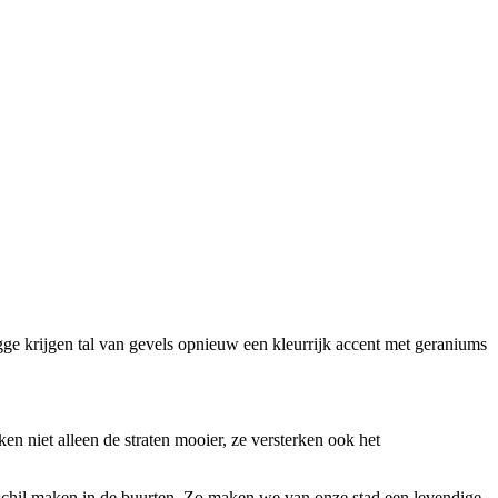
ugge krijgen tal van gevels opnieuw een kleurrijk accent met geraniums
n niet alleen de straten mooier, ze versterken ook het
erschil maken in de buurten. Zo maken we van onze stad een levendige