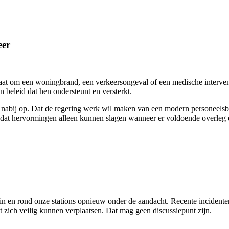
eer
at om een woningbrand, een verkeersongeval of een medische interventi
 beleid dat hen ondersteunt en versterkt.
abij op. Dat de regering werk wil maken van een modern personeelsbe
at hervormingen alleen kunnen slagen wanneer er voldoende overleg e
 in en rond onze stations opnieuw onder de aandacht. Recente incident
t zich veilig kunnen verplaatsen. Dat mag geen discussiepunt zijn.