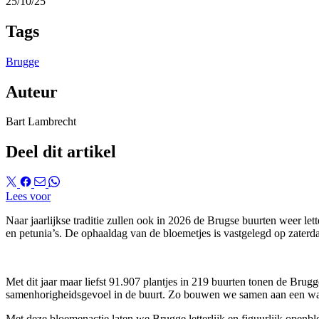
25/10/25
Tags
Brugge
Auteur
Bart Lambrecht
Deel dit artikel
Lees voor
Naar jaarlijkse traditie zullen ook in 2026 de Brugse buurten weer le
en petunia’s. De ophaaldag van de bloemetjes is vastgelegd op zaterd
Met dit jaar maar liefst 91.907 plantjes in 219 buurten tonen de Brug
samenhorigheidsgevoel in de buurt. Zo bouwen we samen aan een war
Met deze bloemenactie laten we Brugge letterlijk en figuurlijk openb