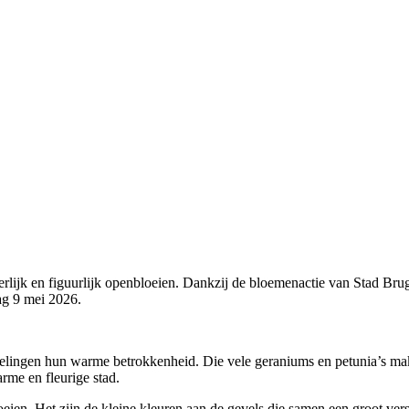
tterlijk en figuurlijk openbloeien. Dankzij de bloemenactie van Stad Br
ag 9 mei 2026.
gelingen hun warme betrokkenheid. Die vele geraniums en petunia’s make
me en fleurige stad.
loeien. Het zijn de kleine kleuren aan de gevels die samen een groot v