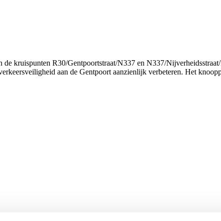
de kruispunten R30/Gentpoortstraat/N337 en N337/Nijverheidsstraat/Da
keersveiligheid aan de Gentpoort aanzienlijk verbeteren. Het knooppu