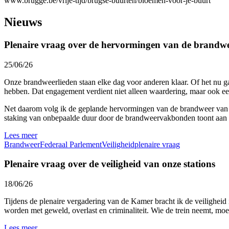
www.brugge.be/vrije-tijd/brugse-buurten/bloemen-voor-je-buurt
Nieuws
Plenaire vraag over de hervormingen van de brandw
25/06/26
Onze brandweerlieden staan elke dag voor anderen klaar. Of het nu ga
hebben. Dat engagement verdient niet alleen waardering, maar ook een
Net daarom volg ik de geplande hervormingen van de brandweer van n
staking van onbepaalde duur door de brandweervakbonden toont aan d
Lees meer
Brandweer
Federaal Parlement
Veiligheid
plenaire vraag
Plenaire vraag over de veiligheid van onze stations
18/06/26
Tijdens de plenaire vergadering van de Kamer bracht ik de veiligheid
worden met geweld, overlast en criminaliteit. Wie de trein neemt, moe
Lees meer