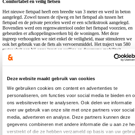
Comfortabel en veilig fietsen
Het nieuwe fietspad heeft een breedte van 3 meter en werd in beton
aangelegd. Zowel tussen de rijweg en het fietspad als tussen het
fietspad en de private percelen werd er een schrikstrook aangelegd.
Bovendien werd een regenwaterriool onder het fietspad voorzien, en
gebeurden er afkoppelingswerken bij de woningen. Met deze
ingreep verhoogden we niet enkel de veiligheid, maar stimuleren we
ook het gebruik van de fiets als vervoersmiddel. Het traject van 580
meter sluit aan bij onze inzet op veilige en duurzame mobiliteit.
Meer ruimte voor bomen en water
In het open stuk zonder bebouwing werd het fietspad achter de
gracht aangelegd, op gronden die al in eigendom waren van Stad
Deze website maakt gebruik van cookies
Brugge. Een bijkomend grachtje langs het pad zorgt ervoor dat
water van aangrenzende akkers niet op het fietspad stroomt. De
We gebruiken cookies om content en advertenties te
werken werden uitgevoerd door Verhegge Marc BV uit Zedelgem.
personaliseren, om functies voor social media te bieden en 
De totale kostprijs was 325.289,89 euro (exclusief btw).
ons websiteverkeer te analyseren. Ook delen we informatie
Nieuws
over uw gebruik van onze site met onze partners voor social
media, adverteren en analyse. Deze partners kunnen deze
Plenaire vraag over de hervormingen van de
gegevens combineren met andere informatie die u aan ze he
brandweer
verstrekt of die ze hebben verzameld op basis van uw gebru