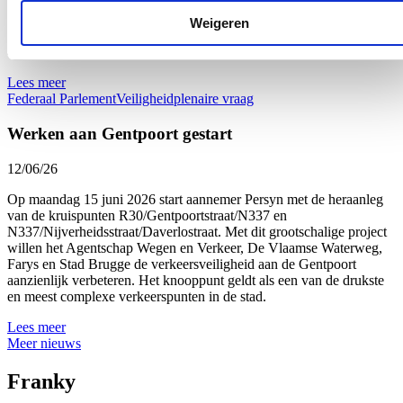
Recente incidenten tonen aan dat stationsomgevingen nog te vaak
geconfronteerd worden met geweld, overlast en criminaliteit. Wie de
Weigeren
trein neemt, moet zich veilig kunnen verplaatsen. Dat mag geen
discussiepunt zijn.
Lees meer
Federaal Parlement
Veiligheid
plenaire vraag
Werken aan Gentpoort gestart
12/06/26
Op maandag 15 juni 2026 start aannemer Persyn met de heraanleg
van de kruispunten R30/Gentpoortstraat/N337 en
N337/Nijverheidsstraat/Daverlostraat. Met dit grootschalige project
willen het Agentschap Wegen en Verkeer, De Vlaamse Waterweg,
Farys en Stad Brugge de verkeersveiligheid aan de Gentpoort
aanzienlijk verbeteren. Het knooppunt geldt als een van de drukste
en meest complexe verkeerspunten in de stad.
Lees meer
Meer nieuws
Franky