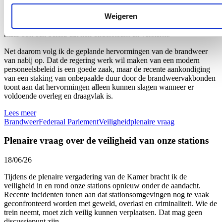
gaat om een woningbrand, een verkeersongeval of een medische
Weigeren
interventie: zij zijn vaak als eersten ter plaatse wanneer mensen hulp
nodig hebben. Dat engagement verdient niet alleen waardering,
maar ook een beleid dat hen ondersteunt en versterkt.
Net daarom volg ik de geplande hervormingen van de brandweer
van nabij op. Dat de regering werk wil maken van een modern
personeelsbeleid is een goede zaak, maar de recente aankondiging
van een staking van onbepaalde duur door de brandweervakbonden
toont aan dat hervormingen alleen kunnen slagen wanneer er
voldoende overleg en draagvlak is.
Lees meer
Brandweer
Federaal Parlement
Veiligheid
plenaire vraag
Plenaire vraag over de veiligheid van onze stations
18/06/26
Tijdens de plenaire vergadering van de Kamer bracht ik de
veiligheid in en rond onze stations opnieuw onder de aandacht.
Recente incidenten tonen aan dat stationsomgevingen nog te vaak
geconfronteerd worden met geweld, overlast en criminaliteit. Wie de
trein neemt, moet zich veilig kunnen verplaatsen. Dat mag geen
discussiepunt zijn.