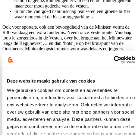
station dagelijks kunnen geniet van een eerder minder gekend
maar zeer mooi gedeelte van de vesten.
in functie van goed nabuurschap realiseren een groene buffer
waar momenteel de Ketsbruggeparking is.
Ook voor sporters, ook een bevoegdheid van de Minister, vormt de
R30 vandaag een extra hindernis. Neem onze Vestenroute. Vandaag
loop je zorgenloos in de Vesten, over het brugje aan het Minnewater,
langs de Begijnevest … en dan ‘bots’ je op het kruispunt van de
Oostmeers. Minimale opstelruimtes voor wandelaars en joggers.
Verkeerslichten waar je ter plaatse moet trappelen. En als je dan
overgestoken bent zit je op een voetpad van enkele tegels breed.
Met de realisatie van de Unesco-passage zullen we zoals de
burgemeester reeds aanhaalde die Vestenroute verplaatsen naar het
Koning Albert I-park. Geen drukke ring die je moet kruisen, enkel
Deze website maakt gebruik van cookies
de Oostmeers maar een voetgangersvriendelijk verkeerslicht komt
dat steeds op groen staat. Slechts als een auto inbelt springt het licht
We gebruiken cookies om content en advertenties te
kortstondig op rood. En vervolgens zit je in ons mooie park waarna
personaliseren, om functies voor social media te bieden en 
je de ring zal kruisen via 2 brede tunnels. Geen konijnenpijpen wel
relatief korte tunnels met een kort open stukje in de groene
ons websiteverkeer te analyseren. Ook delen we informatie
middenberm. En zo kom je dan aan de Passantenbrugjes uit. Het
over uw gebruik van onze site met onze partners voor social
verschil met vandaag kan niet groter zijn.
media, adverteren en analyse. Deze partners kunnen deze
Het zijn kortom slimme - doordachte investeringen die bewijzen dat
gegevens combineren met andere informatie die u aan ze he
“mobiliteit” meer is dan over “verkeer”. Ja we pikken zwarte punten
verstrekt of die ze hebben verzameld op basis van uw gebru
aan maar het gaat ook over publieke ruimte, over erfgoed, over