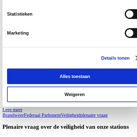
Plenaire vraag over de hervormingen van de
Statistieken
brandweer
25/06/26
Marketing
Onze brandweerlieden staan elke dag voor anderen klaar. Of het nu
gaat om een woningbrand, een verkeersongeval of een medische
interventie: zij zijn vaak als eersten ter plaatse wanneer mensen hulp
nodig hebben. Dat engagement verdient niet alleen waardering,
Details tonen
maar ook een beleid dat hen ondersteunt en versterkt.
Net daarom volg ik de geplande hervormingen van de brandweer
Alles toestaan
van nabij op. Dat de regering werk wil maken van een modern
personeelsbeleid is een goede zaak, maar de recente aankondiging
van een staking van onbepaalde duur door de brandweervakbonden
toont aan dat hervormingen alleen kunnen slagen wanneer er
Weigeren
voldoende overleg en draagvlak is.
Lees meer
Brandweer
Federaal Parlement
Veiligheid
plenaire vraag
Plenaire vraag over de veiligheid van onze stations