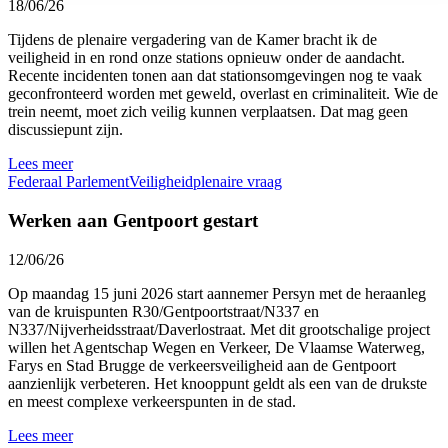
18/06/26
Tijdens de plenaire vergadering van de Kamer bracht ik de
veiligheid in en rond onze stations opnieuw onder de aandacht.
Recente incidenten tonen aan dat stationsomgevingen nog te vaak
geconfronteerd worden met geweld, overlast en criminaliteit. Wie de
trein neemt, moet zich veilig kunnen verplaatsen. Dat mag geen
discussiepunt zijn.
Lees meer
Federaal Parlement
Veiligheid
plenaire vraag
Werken aan Gentpoort gestart
12/06/26
Op maandag 15 juni 2026 start aannemer Persyn met de heraanleg
van de kruispunten R30/Gentpoortstraat/N337 en
N337/Nijverheidsstraat/Daverlostraat. Met dit grootschalige project
willen het Agentschap Wegen en Verkeer, De Vlaamse Waterweg,
Farys en Stad Brugge de verkeersveiligheid aan de Gentpoort
aanzienlijk verbeteren. Het knooppunt geldt als een van de drukste
en meest complexe verkeerspunten in de stad.
Lees meer