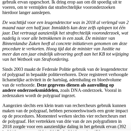
gebruik ervan opgeschort. Ik dring erop aan om dit spoedig uit te
voeren, om te vermijden dat strafrechtelijke vooronderzoeken
hierdoor langer aanslepen.
De wachttijd voor een leugendetector was in 2018 al verlengd van 2
maand naar een half jaar. Inmiddels kan deze zelfs oplopen tot één
jaar. Dat vertraagt aanzienlijk het strafrechtelijk vooronderzoek, wat
nadelig is voor alle betrokkenen in een zaak. De minister van
Binnenlandse Zaken heeft al concrete initiatieven genomen om deze
procedure te verkorten. Hoog tijd dat de minister van Justitie na
meer dan een jaar eindelijk uitvoering geeft aan het KB tot wijziging
van het Wetboek van Strafvordering.
Sinds 2003 maakt de Federale Politie gebruik van de leugendetector
of polygraaf in bepaalde politieverhoren. Deze registreert verhoogde
lichamelijke activiteit in de hartslag, ademhaling en bloedvolume
van de verhoorde.
Deze gegevens dienen als aanvulling op
andere onderzoeksmiddelen,
zoals DNA-onderzoek. Vooral in
zedenzaken wordt de polygraaf ingezet.
Aangezien slechts een klein team van rechercheurs gebruik kunnen
maken van de polygraaf, hebben personeelswissels een grote impact
op de procedures. Momenteel werken slechts vier rechercheurs met
de polygraaf. Het vertrekken van drie van de zes polygrafisten in
2018 zorgde voor een aanzienlijke daling in het gebruik ervan (392