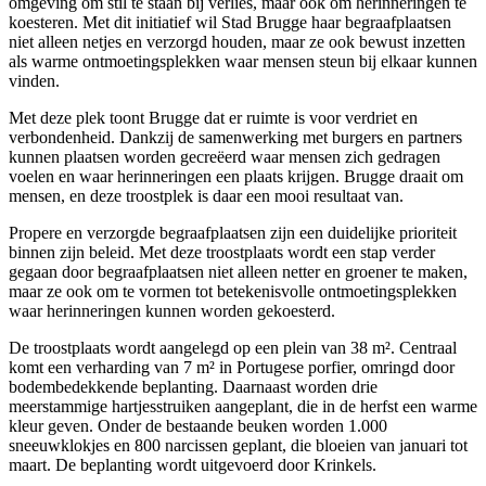
omgeving om stil te staan bij verlies, maar ook om herinneringen te
koesteren. Met dit initiatief wil Stad Brugge haar begraafplaatsen
niet alleen netjes en verzorgd houden, maar ze ook bewust inzetten
als warme ontmoetingsplekken waar mensen steun bij elkaar kunnen
vinden.
Met deze plek toont Brugge dat er ruimte is voor verdriet en
verbondenheid. Dankzij de samenwerking met burgers en partners
kunnen plaatsen worden gecreëerd waar mensen zich gedragen
voelen en waar herinneringen een plaats krijgen. Brugge draait om
mensen, en deze troostplek is daar een mooi resultaat van.
Propere en verzorgde begraafplaatsen zijn een duidelijke prioriteit
binnen zijn beleid. Met deze troostplaats wordt een stap verder
gegaan door begraafplaatsen niet alleen netter en groener te maken,
maar ze ook om te vormen tot betekenisvolle ontmoetingsplekken
waar herinneringen kunnen worden gekoesterd.
De troostplaats wordt aangelegd op een plein van 38 m². Centraal
komt een verharding van 7 m² in Portugese porfier, omringd door
bodembedekkende beplanting. Daarnaast worden drie
meerstammige hartjesstruiken aangeplant, die in de herfst een warme
kleur geven. Onder de bestaande beuken worden 1.000
sneeuwklokjes en 800 narcissen geplant, die bloeien van januari tot
maart. De beplanting wordt uitgevoerd door Krinkels.