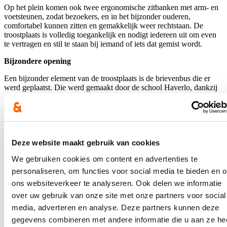
Op het plein komen ook twee ergonomische zitbanken met arm- en
voetsteunen, zodat bezoekers, en in het bijzonder ouderen,
comfortabel kunnen zitten en gemakkelijk weer rechtstaan. De
troostplaats is volledig toegankelijk en nodigt iedereen uit om even
te vertragen en stil te staan bij iemand of iets dat gemist wordt.
Bijzondere opening
Een bijzonder element van de troostplaats is de brievenbus die er
werd geplaatst. Die werd gemaakt door de school Haverlo, dankzij
de inzet van de leerlingen van het vierde jaar onder begeleiding van
de heer Vanloocke. Bezoekers kunnen er een brief posten aan
zichzelf of aan een dierbare, om gevoelens, herinneringen of
dankbaarheid te delen. De brieven worden later op een serene
manier verwerkt tijdens een herdenkingsmoment.
Deze website maakt gebruik van cookies
Bij de opening wordt de eerste brief voorgelezen en in de
We gebruiken cookies om content en advertenties te
brievenbus nagelaten. Dit symbolische gebaar markeert het begin
van deze plek als een warme en betekenisvolle ruimte voor iedereen.
personaliseren, om functies voor social media te bieden en 
ons websiteverkeer te analyseren. Ook delen we informatie
Meer informatie over de troostplaatsen in Brugge is te vinden via
https://www.brugge.be/zorg-welzijn/afscheid-en-verlies/rouwen-de-
over uw gebruik van onze site met onze partners voor social
publieke-ruimte
media, adverteren en analyse. Deze partners kunnen deze
gegevens combineren met andere informatie die u aan ze he
Uitnodiging Wereldlichtjesdag