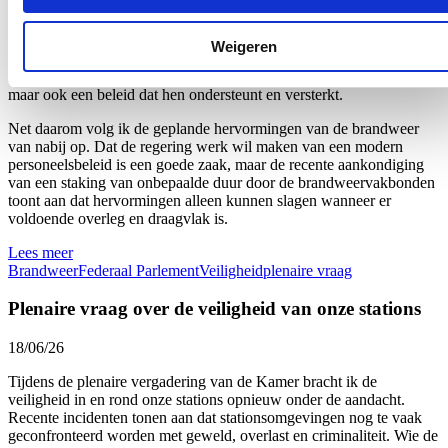
Onze brandweerlieden staan elke dag voor anderen klaar. Of het nu
gaat om een woningbrand, een verkeersongeval of een medische
Weigeren
interventie: zij zijn vaak als eersten ter plaatse wanneer mensen hulp
nodig hebben. Dat engagement verdient niet alleen waardering,
maar ook een beleid dat hen ondersteunt en versterkt.
Net daarom volg ik de geplande hervormingen van de brandweer
van nabij op. Dat de regering werk wil maken van een modern
personeelsbeleid is een goede zaak, maar de recente aankondiging
van een staking van onbepaalde duur door de brandweervakbonden
toont aan dat hervormingen alleen kunnen slagen wanneer er
voldoende overleg en draagvlak is.
Lees meer
Brandweer
Federaal Parlement
Veiligheid
plenaire vraag
Plenaire vraag over de veiligheid van onze stations
18/06/26
Tijdens de plenaire vergadering van de Kamer bracht ik de
veiligheid in en rond onze stations opnieuw onder de aandacht.
Recente incidenten tonen aan dat stationsomgevingen nog te vaak
geconfronteerd worden met geweld, overlast en criminaliteit. Wie de