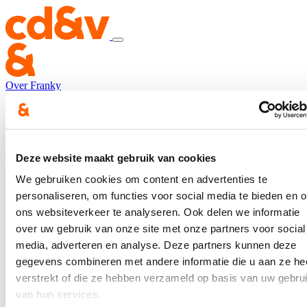
Over Franky
Nieuws
Franky in Brussel
Franky in Brugge
Contact
Hou me op de hoogte
Deze website maakt gebruik van cookies
We gebruiken cookies om content en advertenties te
Home
personaliseren, om functies voor social media te bieden en 
Oppervlakte hondenloopzone Koude Keuken verdubbeld
Oppervlakte hondenloopzone Koude Keuken verdubbeld
ons websiteverkeer te analyseren. Ook delen we informatie
over uw gebruik van onze site met onze partners voor social
Oppervlakte hondenloopzone
media, adverteren en analyse. Deze partners kunnen deze
Koude Keuken verdubbeld
gegevens combineren met andere informatie die u aan ze he
verstrekt of die ze hebben verzameld op basis van uw gebru
van hun services.