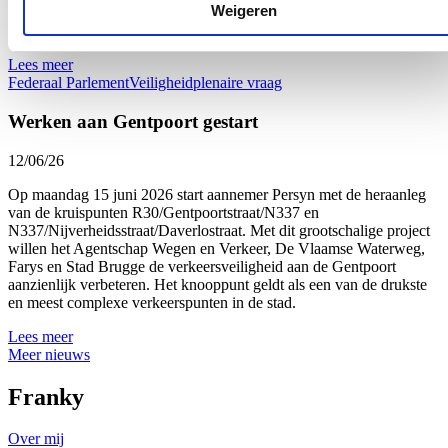
Weigeren
trein neemt, moet zich veilig kunnen verplaatsen. Dat mag geen
discussiepunt zijn.
Lees meer
Federaal Parlement
Veiligheid
plenaire vraag
Werken aan Gentpoort gestart
12/06/26
Op maandag 15 juni 2026 start aannemer Persyn met de heraanleg
van de kruispunten R30/Gentpoortstraat/N337 en
N337/Nijverheidsstraat/Daverlostraat. Met dit grootschalige project
willen het Agentschap Wegen en Verkeer, De Vlaamse Waterweg,
Farys en Stad Brugge de verkeersveiligheid aan de Gentpoort
aanzienlijk verbeteren. Het knooppunt geldt als een van de drukste
en meest complexe verkeerspunten in de stad.
Lees meer
Meer nieuws
Franky
Over mij