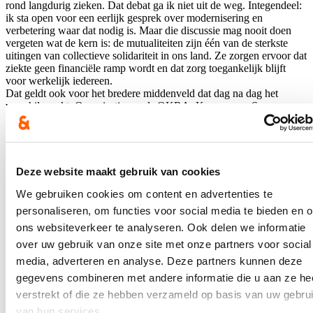
rond langdurig zieken. Dat debat ga ik niet uit de weg. Integendeel:
ik sta open voor een eerlijk gesprek over modernisering en
verbetering waar dat nodig is. Maar die discussie mag nooit doen
vergeten wat de kern is: de mutualiteiten zijn één van de sterkste
uitingen van collectieve solidariteit in ons land. Ze zorgen ervoor dat
ziekte geen financiële ramp wordt en dat zorg toegankelijk blijft
voor werkelijk iedereen.
Dat geldt ook voor het bredere middenveld dat dag na dag het
verschil maakt. Organisaties zoals OKRA, Kazou vzw, Samana
vzw, Oppas vzw… zijn geen randfiguren in ons sociale weefsel
maar de dragers ervan. Ze bereiken mensen die anders tussen de
mazen van het net vallen. Een sterk middenveld is geen luxe, het is
noodzakelijk voor een rechtvaardige samenleving.
Een samenleving staat of valt met de bescherming van haar
Deze website maakt gebruik van cookies
zwaksten. Meer dan 130 jaar na Rerum Novarum blijft die
We gebruiken cookies om content en advertenties te
boodschap kloppen. Solidariteit is geen holle slogan. Het is een
keuze die we elke dag opnieuw moeten maken.
personaliseren, om functies voor social media te bieden en 
ons websiteverkeer te analyseren. Ook delen we informatie
Nieuws
over uw gebruik van onze site met onze partners voor social
media, adverteren en analyse. Deze partners kunnen deze
Plenaire vraag over de hervormingen van de
gegevens combineren met andere informatie die u aan ze he
brandweer
verstrekt of die ze hebben verzameld op basis van uw gebru
25/06/26
van hun services.