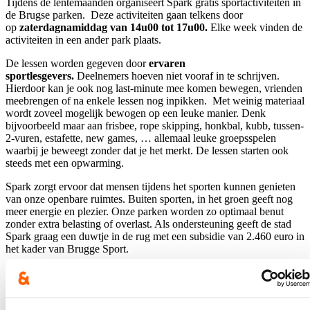
Tijdens de lentemaanden organiseert Spark gratis sportactiviteiten in
de Brugse parken. Deze activiteiten gaan telkens door
op
zaterdagnamiddag van 14u00 tot 17u00.
Elke week vinden de
activiteiten in een ander park plaats.
De lessen worden gegeven door
ervaren
sportlesgevers.
Deelnemers hoeven niet vooraf in te schrijven.
Hierdoor kan je ook nog last-minute mee komen bewegen, vrienden
meebrengen of na enkele lessen nog inpikken. Met weinig materiaal
wordt zoveel mogelijk bewogen op een leuke manier. Denk
bijvoorbeeld maar aan frisbee, rope skipping, honkbal, kubb, tussen-
2-vuren, estafette, new games, … allemaal leuke groepsspelen
waarbij je beweegt zonder dat je het merkt. De lessen starten ook
steeds met een opwarming.
Spark zorgt ervoor dat mensen tijdens het sporten kunnen genieten
van onze openbare ruimtes. Buiten sporten, in het groen geeft nog
meer energie en plezier. Onze parken worden zo optimaal benut
zonder extra belasting of overlast. Als ondersteuning geeft de stad
Spark graag een duwtje in de rug met een subsidie van 2.460 euro in
het kader van Brugge Sport.
De voorlopige planning van Spark ziet er als volgt uit: