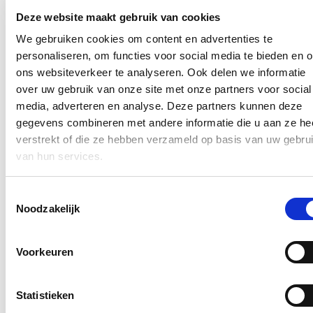
Week 1 - za 16/04: De Polder, Stokerij 10, Dudzele
Deze website maakt gebruik van cookies
Week 2 - za 23/04: Sportpark Koolkerke, Gemeneweidestraat
50, Koolkerke
We gebruiken cookies om content en advertenties te
Week 3 - za 30/04: Tempelhof, Tempelhof 57, Sint-Pieters
personaliseren, om functies voor social media te bieden en 
Week 4 - za 07/05: Astridpark, Stalijzerstraat 11, Brugge
ons websiteverkeer te analyseren. Ook delen we informatie
Week 5 - za 14/05: Daverlo, Dries 2, Assebroek
Week 6 - za 21/05: Gulden Kamer, Geralaan 809, Sint-Kruis
over uw gebruik van onze site met onze partners voor social
Week 7 - za 28/05: Koude Keuken, Zandstraat 284, Sint-
media, adverteren en analyse. Deze partners kunnen deze
Andries
gegevens combineren met andere informatie die u aan ze he
Week 8 - za 04/06: Sint-Donaaspark, Sint-Donaasstraat,
Zeebrugge
verstrekt of die ze hebben verzameld op basis van uw gebru
van hun services.
Uiteraard kunnen ook nog andere parken opgenomen worden in de
planning. Meer info over Spark en hun activiteiten vind je
op
https://fedes.be/spark-2022/
.
Toestemmingsselectie
Noodzakelijk
Nieuws
Plenaire vraag over de hervormingen van de
Voorkeuren
brandweer
25/06/26
Statistieken
Onze brandweerlieden staan elke dag voor anderen klaar. Of het nu