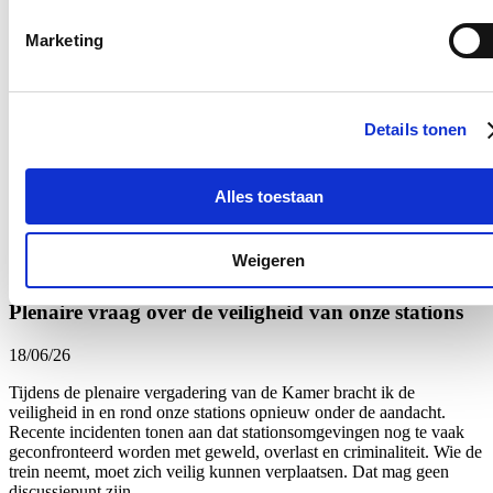
gaat om een woningbrand, een verkeersongeval of een medische
interventie: zij zijn vaak als eersten ter plaatse wanneer mensen hulp
Marketing
nodig hebben. Dat engagement verdient niet alleen waardering,
maar ook een beleid dat hen ondersteunt en versterkt.
Net daarom volg ik de geplande hervormingen van de brandweer
Details tonen
van nabij op. Dat de regering werk wil maken van een modern
personeelsbeleid is een goede zaak, maar de recente aankondiging
van een staking van onbepaalde duur door de brandweervakbonden
toont aan dat hervormingen alleen kunnen slagen wanneer er
Alles toestaan
voldoende overleg en draagvlak is.
Lees meer
Weigeren
Brandweer
Federaal Parlement
Veiligheid
plenaire vraag
Plenaire vraag over de veiligheid van onze stations
18/06/26
Tijdens de plenaire vergadering van de Kamer bracht ik de
veiligheid in en rond onze stations opnieuw onder de aandacht.
Recente incidenten tonen aan dat stationsomgevingen nog te vaak
geconfronteerd worden met geweld, overlast en criminaliteit. Wie de
trein neemt, moet zich veilig kunnen verplaatsen. Dat mag geen
discussiepunt zijn.