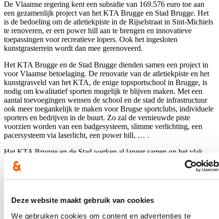
De Vlaamse regering kent een subsidie van 169.576 euro toe aan
een gezamenlijk project van het KTA Brugge en Stad Brugge. Het
is de bedoeling om de atletiekpiste in de Rijselstraat in Sint-Michiels
te renoveren, er een power hill aan te brengen en innovatieve
toepassingen voor recreatieve lopers. Ook het ingesloten
kunstgrasterrein wordt dan mee gerenoveerd.
Het KTA Brugge en de Stad Brugge dienden samen een project in
voor Vlaamse betoelaging. De renovatie van de atletiekpiste en het
kunstgrasveld van het KTA, de enige topsportschool in Brugge, is
nodig om kwalitatief sporten mogelijk te blijven maken. Met een
aantal toevoegingen wensen de school en de stad de infrastructuur
ook meer toegankelijk te maken voor Brugse sportclubs, individuele
sporters en bedrijven in de buurt. Zo zal de vernieuwde piste
voorzien worden van een badgesysteem, slimme verlichting, een
pacersysteem via laserlicht, een power hill, … .
Het KTA Brugge en de Stad werken al langer samen op het vlak
van sportinfrastructuur. Zo worden de sportzalen en het zwembad
naschools verhuurd aan lokale sportclubs en sporters. Ik
ben
tevreden dat de Vlaamse overheid de waarde van dit dossier
erkent en het project mee ondersteunt.
Als Stad zoeken we
samenwerkingen met diverse partners en slimme oplossingen om
Deze website maakt gebruik van cookies
voldoende en kwalitatieve sportinfrastructuur te kunnen aanbieden
aan de Bruggeling. We doen dat ook liefst geclusterd, om zo weinig
We gebruiken cookies om content en advertenties te