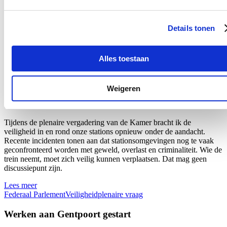
van nabij op. Dat de regering werk wil maken van een modern
personeelsbeleid is een goede zaak, maar de recente aankondiging
van een staking van onbepaalde duur door de brandweervakbonden
Details tonen
toont aan dat hervormingen alleen kunnen slagen wanneer er
voldoende overleg en draagvlak is.
Lees meer
Alles toestaan
Brandweer
Federaal Parlement
Veiligheid
plenaire vraag
Plenaire vraag over de veiligheid van onze stations
Weigeren
18/06/26
Tijdens de plenaire vergadering van de Kamer bracht ik de
veiligheid in en rond onze stations opnieuw onder de aandacht.
Recente incidenten tonen aan dat stationsomgevingen nog te vaak
geconfronteerd worden met geweld, overlast en criminaliteit. Wie de
trein neemt, moet zich veilig kunnen verplaatsen. Dat mag geen
discussiepunt zijn.
Lees meer
Federaal Parlement
Veiligheid
plenaire vraag
Werken aan Gentpoort gestart