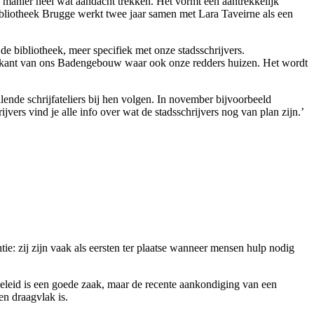
e manier heel wat aandacht trekken. Het vormt een aantrekkelijk
Bibliotheek Brugge werkt twee jaar samen met Lara Taveirne als een
e bibliotheek, meer specifiek met onze stadsschrijvers.
de zijkant van ons Badengebouw waar ook onze redders huizen. Het wordt
ende schrijfateliers bij hen volgen. In november bijvoorbeeld
jvers vind je alle info over wat de stadsschrijvers nog van plan zijn.’
e: zij zijn vaak als eersten ter plaatse wanneer mensen hulp nodig
leid is een goede zaak, maar de recente aankondiging van een
n draagvlak is.