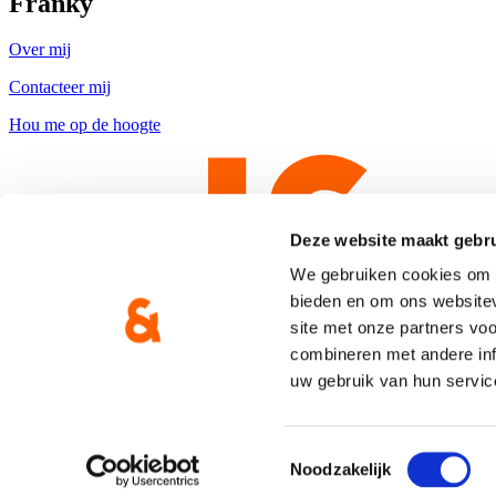
Franky
Over mij
Contacteer mij
Hou me op de hoogte
Deze website maakt gebru
We gebruiken cookies om c
bieden en om ons websitev
site met onze partners vo
combineren met andere inf
uw gebruik van hun servic
Copyright © CD&V
Privacyverklaring
|
Cookie verklaring
Toestemmingsselectie
Noodzakelijk
Gemaakt door
Brand Response
met
NationBuilder