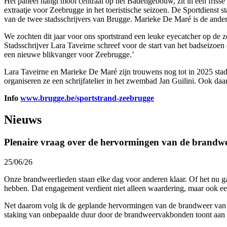
Het paneel hangt mooi centraal op het Badengebouw, zit in een frisse 
extraatje voor Zeebrugge in het toeristische seizoen. De Sportdienst
van de twee stadsschrijvers van Brugge. Marieke De Maré is de andere
We zochten dit jaar voor ons sportstrand een leuke eyecatcher op de z
Stadsschrijver Lara Taveirne schreef voor de start van het badseizoen
een nieuwe blikvanger voor Zeebrugge.’
Lara Taveirne en Marieke De Maré zijn trouwens nog tot in 2025 stads
organiseren ze een schrijfatelier in het zwembad Jan Guilini. Ook daar 
Info
www.brugge.be/sportstrand-zeebrugge
Nieuws
Plenaire vraag over de hervormingen van de brandw
25/06/26
Onze brandweerlieden staan elke dag voor anderen klaar. Of het nu ga
hebben. Dat engagement verdient niet alleen waardering, maar ook een
Net daarom volg ik de geplande hervormingen van de brandweer van n
staking van onbepaalde duur door de brandweervakbonden toont aan d