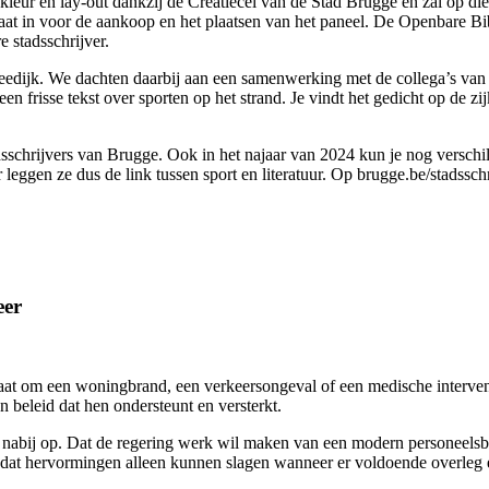
kleur en lay-out dankzij de Creatiecel van de Stad Brugge en zal op di
 staat in voor de aankoop en het plaatsen van het paneel. De Openbare 
 stadsschrijver.
eedijk. We dachten daarbij aan een samenwerking met de collega’s van d
 een frisse tekst over sporten op het strand. Je vindt het gedicht op 
schrijvers van Brugge. Ook in het najaar van 2024 kun je nog verschill
leggen ze dus de link tussen sport en literatuur. Op brugge.be/stadsschri
eer
at om een woningbrand, een verkeersongeval of een medische interventi
 beleid dat hen ondersteunt en versterkt.
abij op. Dat de regering werk wil maken van een modern personeelsbe
at hervormingen alleen kunnen slagen wanneer er voldoende overleg e