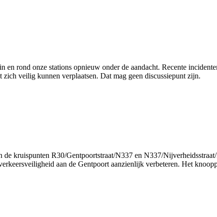
 in en rond onze stations opnieuw onder de aandacht. Recente incident
t zich veilig kunnen verplaatsen. Dat mag geen discussiepunt zijn.
de kruispunten R30/Gentpoortstraat/N337 en N337/Nijverheidsstraat/Da
keersveiligheid aan de Gentpoort aanzienlijk verbeteren. Het knooppu