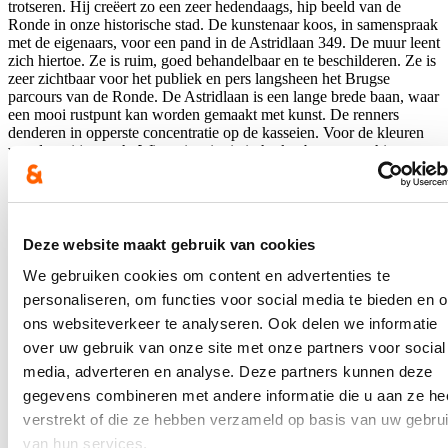
trotseren. Hij creëert zo een zeer hedendaags, hip beeld van de
Ronde in onze historische stad. De kunstenaar koos, in samenspraak
met de eigenaars, voor een pand in de Astridlaan 349. De muur leent
zich hiertoe. Ze is ruim, goed behandelbaar en te beschilderen. Ze is
zeer zichtbaar voor het publiek en pers langsheen het Brugse
parcours van de Ronde. De Astridlaan is een lange brede baan, waar
een mooi rustpunt kan worden gemaakt met kunst. De renners
denderen in opperste concentratie op de kasseien. Voor de kleuren
van de truitjes zocht Wietse inspiratie in herkenbare retro-shirts,
onder meer die van de Dudzeelse (Brugse) tourrenner Georges
Vandenberghe.
Het kunstwerk vormt op die manier een blijvende herinnering aan
de passage van de Ronde in 2023, maar vormt ook een mooie
Deze website maakt gebruik van cookies
referentie aan de komende edities van de Ronde in Brugge. De
muur in de Astridlaan vormt een blijvende sportieve en artistieke
We gebruiken cookies om content en advertenties te
blikvanger voor Brugge en deelgemeente Assebroek.
personaliseren, om functies voor social media te bieden en 
ons websiteverkeer te analyseren. Ook delen we informatie
Nieuws
over uw gebruik van onze site met onze partners voor social
media, adverteren en analyse. Deze partners kunnen deze
Plenaire vraag over de hervormingen van de
gegevens combineren met andere informatie die u aan ze he
brandweer
verstrekt of die ze hebben verzameld op basis van uw gebru
25/06/26
van hun services.