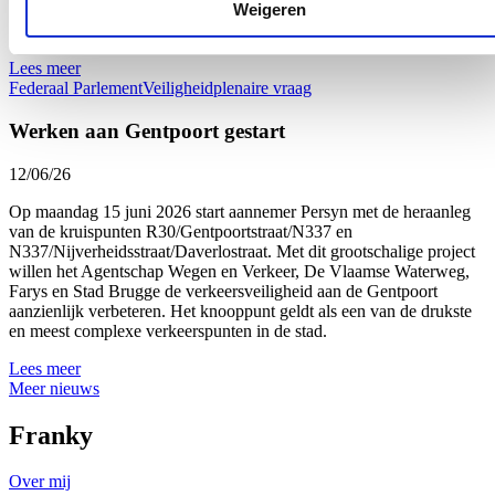
Weigeren
trein neemt, moet zich veilig kunnen verplaatsen. Dat mag geen
discussiepunt zijn.
Lees meer
Federaal Parlement
Veiligheid
plenaire vraag
Werken aan Gentpoort gestart
12/06/26
Op maandag 15 juni 2026 start aannemer Persyn met de heraanleg
van de kruispunten R30/Gentpoortstraat/N337 en
N337/Nijverheidsstraat/Daverlostraat. Met dit grootschalige project
willen het Agentschap Wegen en Verkeer, De Vlaamse Waterweg,
Farys en Stad Brugge de verkeersveiligheid aan de Gentpoort
aanzienlijk verbeteren. Het knooppunt geldt als een van de drukste
en meest complexe verkeerspunten in de stad.
Lees meer
Meer nieuws
Franky
Over mij