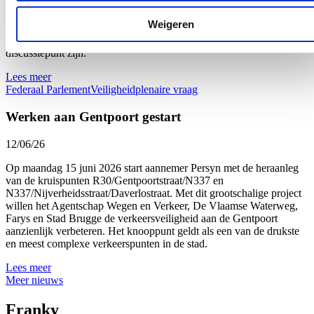
veiligheid in en rond onze stations opnieuw onder de aandacht.
Recente incidenten tonen aan dat stationsomgevingen nog te vaak
Weigeren
geconfronteerd worden met geweld, overlast en criminaliteit. Wie de
trein neemt, moet zich veilig kunnen verplaatsen. Dat mag geen
discussiepunt zijn.
Lees meer
Federaal Parlement
Veiligheid
plenaire vraag
Werken aan Gentpoort gestart
12/06/26
Op maandag 15 juni 2026 start aannemer Persyn met de heraanleg
van de kruispunten R30/Gentpoortstraat/N337 en
N337/Nijverheidsstraat/Daverlostraat. Met dit grootschalige project
willen het Agentschap Wegen en Verkeer, De Vlaamse Waterweg,
Farys en Stad Brugge de verkeersveiligheid aan de Gentpoort
aanzienlijk verbeteren. Het knooppunt geldt als een van de drukste
en meest complexe verkeerspunten in de stad.
Lees meer
Meer nieuws
Franky