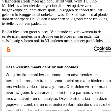
Vlaanderen steeds meer aan populariteit wint. Want TC Sint-
Michiels is zeker niet de enige club die inzet op deze zeer
toegankelijke en innovatieve sport. En zeggen dat padel tien jaar
geleden in Brugge totaal onbekend was. De Stad was toen al pionier
door in sportpark De Gulden Kamer een stuk grond ter beschikking
te stellen voor een padelclub.
En dat bleek een groot succes. Van heinde en ver kwamen in de
eerste jaren sporters naar Brugge om te proeven van padel. En
stelselmatig schoten ook in Vlaanderen meer en meer padelclubs uit
de grond.
Stad Brugge was dus een voorloper.
Meerdere tennisclubs in Brugge en andere Brugse deelgemeenten
legden intussen padelterreinen aan. Ze kennen allen een zeer hoge
bezetting. De vraag blijft zeer groot en de limieten lijken nog niet
Deze website maakt gebruik van cookies
bereikt. Daar is TC Sint-Michiels het levende bewijs van.
We gebruiken cookies om content en advertenties te
Dankzij deze uitbreiding naar Sint-Michiels tennis en padelclub
zullen er
nog meer sportmogelijkheden zijn op de site van de
personaliseren, om functies voor social media te bieden en 
Xaverianen.
ons websiteverkeer te analyseren. Ook delen we informatie
over uw gebruik van onze site met onze partners voor social
Nieuws
media, adverteren en analyse. Deze partners kunnen deze
gegevens combineren met andere informatie die u aan ze he
Plenaire vraag over de hervormingen van de
verstrekt of die ze hebben verzameld op basis van uw gebru