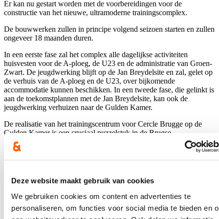
Er kan nu gestart worden met de voorbereidingen voor de
constructie van het nieuwe, ultramoderne trainingscomplex.
De bouwwerken zullen in principe volgend seizoen starten en zullen
ongeveer 18 maanden duren.
In een eerste fase zal het complex alle dagelijkse activiteiten
huisvesten voor de A-ploeg, de U23 en de administratie van Groen-
Zwart. De jeugdwerking blijft op de Jan Breydelsite en zal, gelet op
de verhuis van de A-ploeg en de U23, over bijkomende
accommodatie kunnen beschikken. In een tweede fase, die gelinkt is
aan de toekomstplannen met de Jan Breydelsite, kan ook de
jeugdwerking verhuizen naar de Gulden Kamer.
De realisatie van het trainingscentrum voor Cercle Brugge op de
Gulden Kamer is een cruciaal puzzelstuk in de Brugse
stadiondossier(s). De bouw van het stadionproject van Club Brugge
op de Olympiasite impliceert dat er een volwaardige oplossing moet
zijn voor het oefencomplex van Cercle Brugge. Die komt er nu op
de Gulden Kamer. Naast het verwerven van de gronden in 2020
investeert de Stad 3 miljoen euro in het project. Het moderne
Deze website maakt gebruik van cookies
trainingscomplex met vijf hybride en kunstgrasvelden zal een boost
geven aan de sportieve ontwikkeling van de Vereniging. Niet alleen
We gebruiken cookies om content en advertenties te
het eerste elftal, maar ook de jeugdploegen van Cercle zullen
personaliseren, om functies voor social media te bieden en 
hierdoor professioneler omkaderd worden. Daarnaast vond ik het als