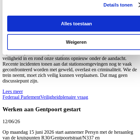
voldoende overleg en draagvlak is.
Details tonen
Lees meer
Brandweer
Federaal Parlement
Veiligheid
plenaire vraag
Alles toestaan
Plenaire vraag over de veiligheid van onze stations
Weigeren
18/06/26
Tijdens de plenaire vergadering van de Kamer bracht ik de
veiligheid in en rond onze stations opnieuw onder de aandacht.
Recente incidenten tonen aan dat stationsomgevingen nog te vaak
geconfronteerd worden met geweld, overlast en criminaliteit. Wie de
trein neemt, moet zich veilig kunnen verplaatsen. Dat mag geen
discussiepunt zijn.
Lees meer
Federaal Parlement
Veiligheid
plenaire vraag
Werken aan Gentpoort gestart
12/06/26
Op maandag 15 juni 2026 start aannemer Persyn met de heraanleg
van de kruispunten R30/Gentpoortstraat/N337 en