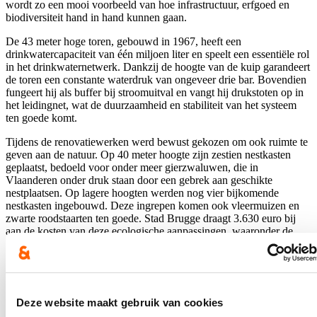
wordt zo een mooi voorbeeld van hoe infrastructuur, erfgoed en
biodiversiteit hand in hand kunnen gaan.
De 43 meter hoge toren, gebouwd in 1967, heeft een
drinkwatercapaciteit van één miljoen liter en speelt een essentiële rol
in het drinkwaternetwerk. Dankzij de hoogte van de kuip garandeert
de toren een constante waterdruk van ongeveer drie bar. Bovendien
fungeert hij als buffer bij stroomuitval en vangt hij drukstoten op in
het leidingnet, wat de duurzaamheid en stabiliteit van het systeem
ten goede komt.
Tijdens de renovatiewerken werd bewust gekozen om ook ruimte te
geven aan de natuur. Op 40 meter hoogte zijn zestien nestkasten
geplaatst, bedoeld voor onder meer gierzwaluwen, die in
Vlaanderen onder druk staan door een gebrek aan geschikte
nestplaatsen. Op lagere hoogten werden nog vier bijkomende
nestkasten ingebouwd. Deze ingrepen komen ook vleermuizen en
zwarte roodstaarten ten goede. Stad Brugge draagt 3.630 euro bij
aan de kosten van deze ecologische aanpassingen, waaronder de
plaatsing van een informatief bord dat bezoekers wijst op de
ecologische meerwaarde van het project.
Met deze ingrepen wordt voortgebouwd op eerdere inspanningen
van de stad om zwaluwen te ondersteunen. Sinds 2005 stimuleert
Deze website maakt gebruik van cookies
Brugge via een subsidiereglement het behoud van zwaluwen.