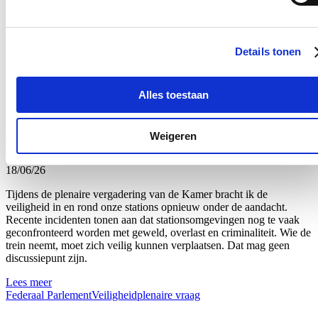
Net daarom volg ik de geplande hervormingen van de brandweer
van nabij op. Dat de regering werk wil maken van een modern
personeelsbeleid is een goede zaak, maar de recente aankondiging
Details tonen
van een staking van onbepaalde duur door de brandweervakbonden
toont aan dat hervormingen alleen kunnen slagen wanneer er
voldoende overleg en draagvlak is.
Alles toestaan
Lees meer
Brandweer
Federaal Parlement
Veiligheid
plenaire vraag
Weigeren
Plenaire vraag over de veiligheid van onze stations
18/06/26
Tijdens de plenaire vergadering van de Kamer bracht ik de
veiligheid in en rond onze stations opnieuw onder de aandacht.
Recente incidenten tonen aan dat stationsomgevingen nog te vaak
geconfronteerd worden met geweld, overlast en criminaliteit. Wie de
trein neemt, moet zich veilig kunnen verplaatsen. Dat mag geen
discussiepunt zijn.
Lees meer
Federaal Parlement
Veiligheid
plenaire vraag