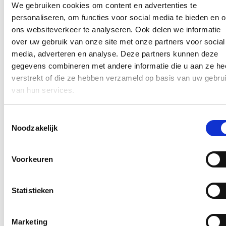
Dankzij de samenwerking met Farys krijgt die inzet nu een extra
We gebruiken cookies om content en advertenties te
dimensie, met als doel het versterken van een duurzame
personaliseren, om functies voor social media te bieden en 
broedkolonie op een van de meest herkenbare gebouwen van de
stad.
ons websiteverkeer te analyseren. Ook delen we informatie
over uw gebruik van onze site met onze partners voor social
Aan de voet van de toren werd een infobord geplaatst dat
media, adverteren en analyse. Deze partners kunnen deze
voorbijgangers informeert over zowel de werking van de watertoren
als over de ecologische maatregelen. Op die manier wordt ook het
gegevens combineren met andere informatie die u aan ze he
brede publiek bewust gemaakt van het belang van biodiversiteit in
verstrekt of die ze hebben verzameld op basis van uw gebru
stedelijke infrastructuur. De gerenoveerde toren bewijst zo dat
van hun services.
techniek, erfgoed en natuur perfect kunnen samengaan.
Nieuws
Toestemmingsselectie
Noodzakelijk
Plenaire vraag over de hervormingen van de
brandweer
Voorkeuren
25/06/26
Onze brandweerlieden staan elke dag voor anderen klaar. Of het nu
Statistieken
gaat om een woningbrand, een verkeersongeval of een medische
interventie: zij zijn vaak als eersten ter plaatse wanneer mensen hulp
nodig hebben. Dat engagement verdient niet alleen waardering,
maar ook een beleid dat hen ondersteunt en versterkt.
Marketing