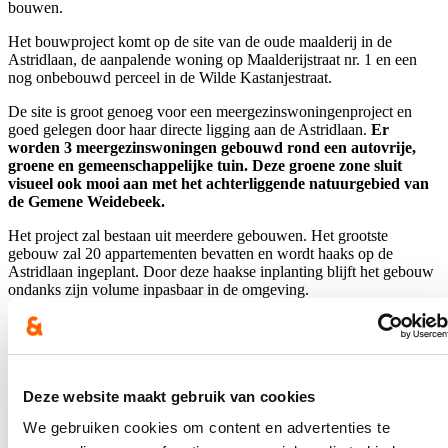
bouwen.
Het bouwproject komt op de site van de oude maalderij in de
Astridlaan, de aanpalende woning op Maalderijstraat nr. 1 en een
nog onbebouwd perceel in de Wilde Kastanjestraat.
De site is groot genoeg voor een meergezinswoningenproject en
goed gelegen door haar directe ligging aan de Astridlaan.
Er
worden 3 meergezinswoningen gebouwd rond een autovrije,
groene en gemeenschappelijke tuin. Deze groene zone sluit
visueel ook mooi aan met het achterliggende natuurgebied van
de Gemene Weidebeek.
Het project zal bestaan uit meerdere gebouwen. Het grootste
gebouw zal 20 appartementen bevatten en wordt haaks op de
Astridlaan ingeplant. Door deze haakse inplanting blijft het gebouw
ondanks zijn volume inpasbaar in de omgeving.
Een tweede gebouw met 5 appartementen wordt tegenaan de
woning in de Maalderijstraat nr. 3 gebouwd.
Het derde gebouw betreft een eengezinswoning in de Wilde
Kastanjestraat. Dit wordt een soort bel-etage omdat de woning ook
Deze website maakt gebruik van cookies
toegang zal geven naar de ondergrondse parkeergarage voor
We gebruiken cookies om content en advertenties te
bewoners. Hier komt ook een doorgang voor fietsers en voetgangers
naar een pad dat doorheen de gemeenschappelijke tuin loopt en de