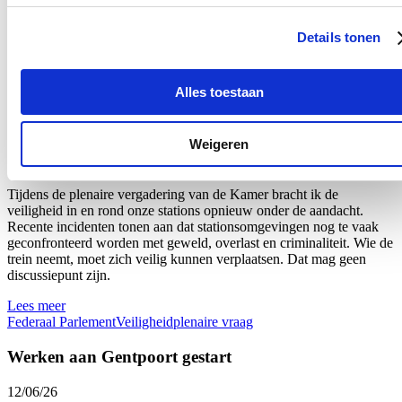
van een staking van onbepaalde duur door de brandweervakbonden
toont aan dat hervormingen alleen kunnen slagen wanneer er
Details tonen
voldoende overleg en draagvlak is.
Lees meer
Alles toestaan
Brandweer
Federaal Parlement
Veiligheid
plenaire vraag
Plenaire vraag over de veiligheid van onze stations
Weigeren
18/06/26
Tijdens de plenaire vergadering van de Kamer bracht ik de
veiligheid in en rond onze stations opnieuw onder de aandacht.
Recente incidenten tonen aan dat stationsomgevingen nog te vaak
geconfronteerd worden met geweld, overlast en criminaliteit. Wie de
trein neemt, moet zich veilig kunnen verplaatsen. Dat mag geen
discussiepunt zijn.
Lees meer
Federaal Parlement
Veiligheid
plenaire vraag
Werken aan Gentpoort gestart
12/06/26