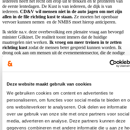
Iedereen heeft het recht om erop uit te trekken en te profiteren van
de eerste lentedagen. De Kust is van iedereen, de dijk is van
iedereen.
CD&V wil mensen niet in de auto jagen om met zijn
allen in de file richting kust te staan.
Ze moeten het openbaar
vervoer kunnen nemen en de NMBS moet hierop anticiperen.
Ik stelde na.v. deze overbevolking een plenaire vraag aan bevoegd
minister Gilkinet. De realiteit toont immers dat de huidige
maatregelen niet werken.
Ik vroeg om meer treinen in te zetten
richting kust
zodat de mensen beter gespreid kunnen worden. Ik
drong ook aan om mensen uit de evenementensector, die de nodige
kennis en ervaring hebben, in te schakelen om de mensenmassa in
de stations in goede banen te leiden en zo toestanden als de
afgelopen dagen te beperken.
Daarnaast pleitte ik voor een reservatiesysteem op de
treinen.
Het wordt hoog tijd dat de verkoop van tickets aan de
Deze website maakt gebruik van cookies
loketten, de automaten en via de website en app aan elkaar gelinkt
We gebruiken cookies om content en advertenties te
worden.
personaliseren, om functies voor social media te bieden en 
Deze zomer moet iedereen die dat wil veilig met het openbaar
ons websiteverkeer te analyseren. Ook delen we informatie
vervoer aan de kust geraken.
over uw gebruik van onze site met onze partners voor social
Nieuws
media, adverteren en analyse. Deze partners kunnen deze
gegevens combineren met andere informatie die u aan ze he