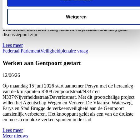
Tijdens de plenaire vergadering van de Kamer bracht ik de
veiligheid in en rond onze stations opnieuw onder de aandacht.
Weigeren
Recente incidenten tonen aan dat stationsomgevingen nog te vaak
geconfronteerd worden met geweld, overlast en criminaliteit. Wie de
trein neemt, moet zich veilig kunnen verplaatsen. Dat mag geen
discussiepunt zijn.
Lees meer
Federaal Parlement
Veiligheid
plenaire vraag
Werken aan Gentpoort gestart
12/06/26
Op maandag 15 juni 2026 start aannemer Persyn met de heraanleg
van de kruispunten R30/Gentpoortstraat/N337 en
N337/Nijverheidsstraat/Daverlostraat. Met dit grootschalige project
willen het Agentschap Wegen en Verkeer, De Vlaamse Waterweg,
Farys en Stad Brugge de verkeersveiligheid aan de Gentpoort
aanzienlijk verbeteren. Het knooppunt geldt als een van de drukste
en meest complexe verkeerspunten in de stad.
Lees meer
Meer nieuws