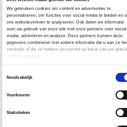
Federale Scheepvaartpolitie verder versterkt met extra mankrachten.
Aan het begin van het jaar werd het aantal ploegen op het terrein
We gebruiken cookies om content en advertenties te
bovendien al fors opgedreven, wat tot een verdrievoudiging van het
personaliseren, om functies voor social media te bieden en 
aantal ploegen dat ’s nachts actief is leidde, onder meer door steun
van de federale reserve.
ons websiteverkeer te analyseren. Ook delen we informatie
over uw gebruik van onze site met onze partners voor social
Maar we moeten verder blijven investeren om onze havens veilig te
media, adverteren en analyse. Deze partners kunnen deze
houden.
Ik wees er ook op waakzaam te zijn dat deze
problematiek
zich niet verlegt naar andere havens, zoals deze van Zeebrugge.
gegevens combineren met andere informatie die u aan ze he
Ook daar moeten we klaar zijn om in te grijpen wanneer dat nodig
verstrekt of die ze hebben verzameld op basis van uw gebru
blijkt.
van hun services.
Toestemmingsselectie
Nieuws
Noodzakelijk
Plenaire vraag over de hervormingen van de
brandweer
Voorkeuren
25/06/26
Statistieken
Onze brandweerlieden staan elke dag voor anderen klaar. Of het nu
gaat om een woningbrand, een verkeersongeval of een medische
interventie: zij zijn vaak als eersten ter plaatse wanneer mensen hulp