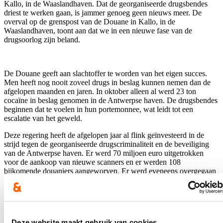
Kallo, in de Waaslandhaven. Dat de georganiseerde drugsbendes
driest te werken gaan, is jammer genoeg geen nieuws meer. De
overval op de grenspost van de Douane in Kallo, in de
Waaslandhaven, toont aan dat we in een nieuwe fase van de
drugsoorlog zijn beland.
De Douane geeft aan slachtoffer te worden van het eigen succes.
Men heeft nog nooit zoveel drugs in beslag kunnen nemen dan de
afgelopen maanden en jaren. In oktober alleen al werd 23 ton
cocaïne in beslag genomen in de Antwerpse haven. De drugsbendes
beginnen dat te voelen in hun portemonnee, wat leidt tot een
escalatie van het geweld.
Deze regering heeft de afgelopen jaar al flink geïnvesteerd in de
strijd tegen de georganiseerde drugscriminaliteit en de beveiliging
van de Antwerpse haven. Er werd 70 miljoen euro uitgetrokken
voor de aankoop van nieuwe scanners en er werden 108
bijkomende douaniers aangeworven. Er werd eveneens overgegaan
tot de oprichting van het Havenbeveiligingskorps, dat 70
beveiligingsagenten zal tellen. De rekruteringen daarvoor zijn volop
lopende, bleek uit de antwoorden op een schriftelijke vraag die ik
deze week mocht ontvangen. 61 kandidaten zijn al met de opleiding
gestart. Daarnaast worden de Federale Gerechtelijke Politie en de
Deze website maakt gebruik van cookies