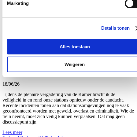
nodig hebben. Dat engagement verdient niet alleen waardering,
Marketing
maar ook een beleid dat hen ondersteunt en versterkt.
Net daarom volg ik de geplande hervormingen van de brandweer
van nabij op. Dat de regering werk wil maken van een modern
personeelsbeleid is een goede zaak, maar de recente aankondiging
Details tonen
van een staking van onbepaalde duur door de brandweervakbonden
toont aan dat hervormingen alleen kunnen slagen wanneer er
voldoende overleg en draagvlak is.
Alles toestaan
Lees meer
Brandweer
Federaal Parlement
Veiligheid
plenaire vraag
Weigeren
Plenaire vraag over de veiligheid van onze stations
18/06/26
Tijdens de plenaire vergadering van de Kamer bracht ik de
veiligheid in en rond onze stations opnieuw onder de aandacht.
Recente incidenten tonen aan dat stationsomgevingen nog te vaak
geconfronteerd worden met geweld, overlast en criminaliteit. Wie de
trein neemt, moet zich veilig kunnen verplaatsen. Dat mag geen
discussiepunt zijn.
Lees meer