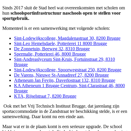
Sinds 2017 sluit de Stad heel wat overeenkomsten met scholen om
hun
schoolsportinfrastructuur naschools open te stellen voor
sportgebruik.
Momenteel is er een samenwerking met volgende scholen:
Sint-Lodewijkscollege, Magdalenastraat 30, 8200 Brugge
Sint-Leo Hemelsdaele, Potterierei 11 8000 Brugge
De Zonnetuin, Beeweg 32, 8310 Brugge
Spermalie, Potterierei 46, 8000 Brugge
Sint-Andreaslyceum Sint-Kruis, Fortuinstraat 29, 8310
Brugge
Sint-Lodewijkscollege, Spoorwegstraat 250, 8200 Brugge
De Varens, Nieuwe St-Annadreef 27, 8200 Brugge
Atheneum Jan Fevijn, Daverlostraat 132, 8310 Brugge
KA Atheneum 1 Brugge Centrum, Sint-Clarastraat 46, 8000
Brugge
KTA, Rijselstraat 7, 8200 Brugge
Ook met het Vrij Technisch Instituut Brugge, dat jarenlang zijn
sportaccommodatie in de Zandstraat ter beschikking stelde, is er een
samenwerking. Daar komt nu een einde aan.
Maar wat er in de plaats komt is een serieuze upgrade. De school