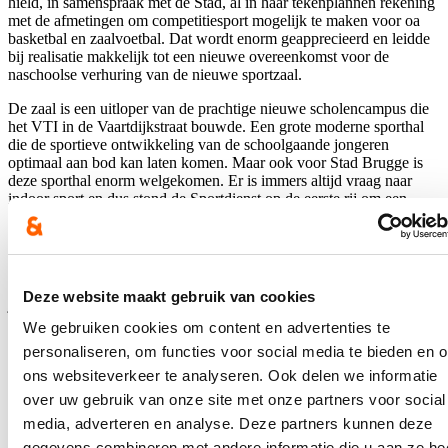
hield, in samenspraak met de Stad, al in haar tekenplannen rekening
met de afmetingen om competitiesport mogelijk te maken voor oa
basketbal en zaalvoetbal. Dat wordt enorm geapprecieerd en leidde
bij realisatie makkelijk tot een nieuwe overeenkomst voor de
naschoolse verhuring van de nieuwe sportzaal.
De zaal is een uitloper van de prachtige nieuwe scholencampus die
het VTI in de Vaartdijkstraat bouwde. Een grote moderne sporthal
die de sportieve ontwikkeling van de schoolgaande jongeren
optimaal aan bod kan laten komen. Maar ook voor Stad Brugge is
deze sporthal enorm welgekomen. Er is immers altijd vraag naar
indoor sport en dus stond de Sportdienst op de eerste rij om een
nieuwe overeenkomst af te sluiten voor naschools sportgebruik.
Vervolgens werd onder de Brugse verenigingen op zoek gegaan
naar vaste gebruikers.
Damesbasketbalclub Blue Stars Brugge was de eerste die rond de
Deze website maakt gebruik van cookies
jaarwisseling haar intrek nam in de sportzaal aan Ten Briele. Een
leuk extraatje zowel letterlijk als figuurlijk is dat zonder vaste
We gebruiken cookies om content en advertenties te
uitbating de verenigingen zelf instaan voor het gebruik van de
personaliseren, om functies voor social media te bieden en 
cafetaria, wat de clubkas dan weer kan spijzen.
ons websiteverkeer te analyseren. Ook delen we informatie
We zijn ervan overtuigd dat nog meer clubs en gebruikers het
over uw gebruik van onze site met onze partners voor social
voorbeeld van de Blue Stars zullen volgen en dat ook zij lyrisch
media, adverteren en analyse. Deze partners kunnen deze
zullen zijn over de nieuwe sportzaal. Dat is ook logisch als je weet
dat die 950m² groot is en kan worden opgedeeld in 3 delen.
gegevens combineren met andere informatie die u aan ze he