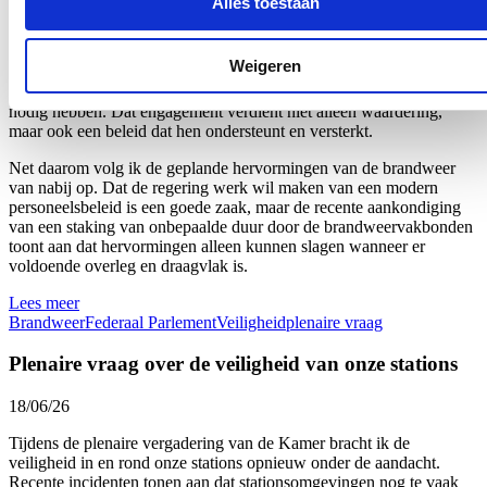
Alles toestaan
25/06/26
Onze brandweerlieden staan elke dag voor anderen klaar. Of het nu
Weigeren
gaat om een woningbrand, een verkeersongeval of een medische
interventie: zij zijn vaak als eersten ter plaatse wanneer mensen hulp
nodig hebben. Dat engagement verdient niet alleen waardering,
maar ook een beleid dat hen ondersteunt en versterkt.
Net daarom volg ik de geplande hervormingen van de brandweer
van nabij op. Dat de regering werk wil maken van een modern
personeelsbeleid is een goede zaak, maar de recente aankondiging
van een staking van onbepaalde duur door de brandweervakbonden
toont aan dat hervormingen alleen kunnen slagen wanneer er
voldoende overleg en draagvlak is.
Lees meer
Brandweer
Federaal Parlement
Veiligheid
plenaire vraag
Plenaire vraag over de veiligheid van onze stations
18/06/26
Tijdens de plenaire vergadering van de Kamer bracht ik de
veiligheid in en rond onze stations opnieuw onder de aandacht.
Recente incidenten tonen aan dat stationsomgevingen nog te vaak