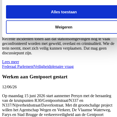
Brandweer
Federaal Parlement
Veiligheid
plenaire vraag
Plenaire vraag over de veiligheid van onze stations
Alles toestaan
18/06/26
Weigeren
Tijdens de plenaire vergadering van de Kamer bracht ik de
veiligheid in en rond onze stations opnieuw onder de aandacht.
Recente incidenten tonen aan dat stationsomgevingen nog te vaak
geconfronteerd worden met geweld, overlast en criminaliteit. Wie de
trein neemt, moet zich veilig kunnen verplaatsen. Dat mag geen
discussiepunt zijn.
Lees meer
Federaal Parlement
Veiligheid
plenaire vraag
Werken aan Gentpoort gestart
12/06/26
Op maandag 15 juni 2026 start aannemer Persyn met de heraanleg
van de kruispunten R30/Gentpoortstraat/N337 en
N337/Nijverheidsstraat/Daverlostraat. Met dit grootschalige project
willen het Agentschap Wegen en Verkeer, De Vlaamse Waterweg,
Farys en Stad Brugge de verkeersveiligheid aan de Gentpoort