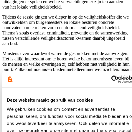
uitdagingen er spelen en welke verwachtingen er zijn ten aanzien
van het lokale veiligheidsbeleid.
Tijdens de sessie gingen we dieper in op de veiligheidskoffer die we
ontwikkelden om burgemeesters en lokale besturen concrete
handvaten aan te reiken voor een doortastend veiligheidsbeleid.
Thema’s zoals overlast, criminaliteit, preventie en de samenwerking
tussen verschillende veiligheidsactoren kwamen daarbij uitgebreid
aan bod.
Minstens even waardevol waren de gesprekken met de aanwezigen.
Het is altijd interessant om te horen welke bekommernissen leven bij
de mensen en welke ervaringen zij zelf hebben met veiligheid in hun
buurt. Zulke ontmoetingen bieden niet alleen nieuwe inzichten, maar
helpen ook om beleidsvoorstellen beter af te stemmen op de realiteit
waarmee inwoners dagelijks worden geconfronteerd. Net daarom
zijn deze momenten zo belangrijk: goed beleid groeit door te
luisteren, ervaringen uit te wisselen en samen na te denken over
oplossingen die werken in de praktijk.
Deze website maakt gebruik van cookies
Een oprechte dank aan alle aanwezigen voor hun betrokkenheid,
We gebruiken cookies om content en advertenties te
hun vragen en hun waardevolle inbreng. Dankzij zulke gesprekken
personaliseren, om functies voor social media te bieden en 
kunnen we blijven bouwen aan veilige, leefbare gemeenten waar
mensen zich thuis voelen. En zoals dat hoort bij een geslaagde
ons websiteverkeer te analyseren. Ook delen we informatie
seniorensessie, was er ook tijd voor een gezellige babbel bij een
over uw gebruik van onze site met onze partners voor social