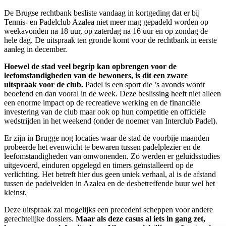
De Brugse rechtbank besliste vandaag in kortgeding dat er bij
Tennis- en Padelclub Azalea niet meer mag gepadeld worden op
weekavonden na 18 uur, op zaterdag na 16 uur en op zondag de
hele dag. De uitspraak ten gronde komt voor de rechtbank in eerste
aanleg in december.
Hoewel de stad veel begrip kan opbrengen voor de
leefomstandigheden van de bewoners, is dit een zware
uitspraak voor de club.
Padel is een sport die ’s avonds wordt
beoefend en dan vooral in de week. Deze beslissing heeft niet alleen
een enorme impact op de recreatieve werking en de financiële
investering van de club maar ook op hun competitie en officiële
wedstrijden in het weekend (onder de noemer van Interclub Padel).
Er zijn in Brugge nog locaties waar de stad de voorbije maanden
probeerde het evenwicht te bewaren tussen padelplezier en de
leefomstandigheden van omwonenden. Zo werden er geluidsstudies
uitgevoerd, einduren opgelegd en timers geïnstalleerd op de
verlichting. Het betreft hier dus geen uniek verhaal, al is de afstand
tussen de padelvelden in Azalea en de desbetreffende buur wel het
kleinst.
Deze uitspraak zal mogelijks een precedent scheppen voor andere
gerechtelijke dossiers.
Maar als deze casus al iets in gang zet,