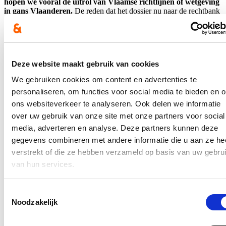
hopen we vooral de uitrol van Vlaamse richtlijnen of wetgeving
in gans Vlaanderen.
De reden dat het dossier nu naar de rechtbank
ging, is omdat we als stad niet voldoende tools of handvaten hebben
om scheidsrechter te spelen. We werken en adviseren in een vacuüm
op dit moment. Padel is een nieuwe sport en valt namelijk niet onder
de Vlarem-wetgeving. Meer nog, het is op vlak van
vergunningsplicht zeer eenvoudig een tennisterrein om te vormen tot
Deze website maakt gebruik van cookies
padelterrein.
We gebruiken cookies om content en advertenties te
Padel is nu al enkele jaren een ware sportrage. Ik begrijp niet dat
personaliseren, om functies voor social media te bieden en 
minister Demir niet proactiever is geweest om wetgeving uit te
vaardigen. Als er wel een Vlaams kader zou zijn, waarin naast
ons websiteverkeer te analyseren. Ook delen we informatie
strengere vergunningsvoorwaarden bijvoorbeeld ook maximale
over uw gebruik van onze site met onze partners voor social
decibelwaarden opgenomen zijn, dan zou de stad beter kunnen
media, adverteren en analyse. Deze partners kunnen deze
optreden in de toekomst. Ik dring nogmaals aan hier werk van te
maken
.
gegevens combineren met andere informatie die u aan ze he
verstrekt of die ze hebben verzameld op basis van uw gebru
Elke locatie, club of melding van overlast kan dan afzonderlijk
onderzocht worden. Iets wat we overigens steeds beoogden de
van hun services.
voorbije maanden. Getuige hiervan de afzonderlijke
omgevingsaanvragen van de verschillende clubs waarbij er steeds
oplossingsgericht gewerkt geweest is. Hierbij ging het stadsbestuur
Toestemmingsselectie
vaak héél ver om de relatie met de buren te vrijwaren. Door het
Noodzakelijk
opleggen van verregaande en dure investeringen zoals bijkomende
geluidsschermen tot zelfs gerichte overkappingen tracht de Stad hier