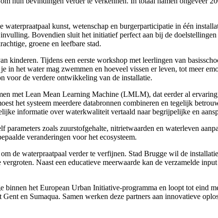
 om hun bevindingen verder te verkennen. In totaal namen ongeveer 200
rpraatpaal kunst, wetenschap en burgerparticipatie in één installati
invulling. Bovendien sluit het initiatief perfect aan bij de doelstellin
rachtige, groene en leefbare stad.
an kinderen. Tijdens een eerste workshop met leerlingen van basisscho
je in het water mag zwemmen en hoeveel vissen er leven, tot meer emot
n voor de verdere ontwikkeling van de installatie.
men met Lean Mean Learning Machine (LMLM), dat eerder al ervaring o
moest het systeem meerdere databronnen combineren en tegelijk betrou
ijke informatie over waterkwaliteit vertaald naar begrijpelijke en aan
 parameters zoals zuurstofgehalte, nitrietwaarden en waterleven aanpas
 bepaalde veranderingen voor het ecosysteem.
m de waterpraatpaal verder te verfijnen. Stad Brugge wil de installatie
te vergroten. Naast een educatieve meerwaarde kan de verzamelde input
e binnen het European Urban Initiative-programma en loopt tot eind m
t Gent en Sumaqua. Samen werken deze partners aan innovatieve oplos