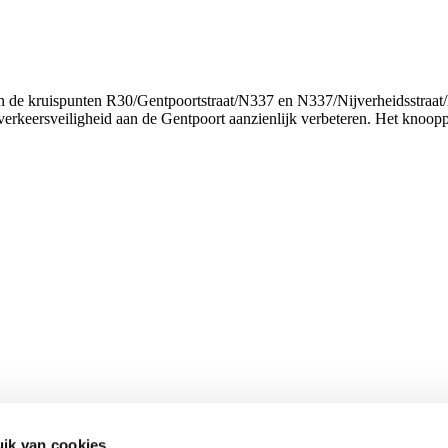
de kruispunten R30/Gentpoortstraat/N337 en N337/Nijverheidsstraat/Da
keersveiligheid aan de Gentpoort aanzienlijk verbeteren. Het knooppu
ik van cookies