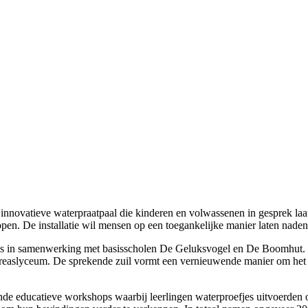
novatieve waterpraatpaal die kinderen en volwassenen in gesprek laat g
open. De installatie wil mensen op een toegankelijke manier laten naden
ls in samenwerking met basisscholen De Geluksvogel en De Boomhut. Van
dreaslyceum. De sprekende zuil vormt een vernieuwende manier om het
ende educatieve workshops waarbij leerlingen waterproefjes uitvoerden o