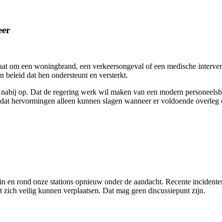
eer
at om een woningbrand, een verkeersongeval of een medische interventi
 beleid dat hen ondersteunt en versterkt.
abij op. Dat de regering werk wil maken van een modern personeelsbe
at hervormingen alleen kunnen slagen wanneer er voldoende overleg e
 in en rond onze stations opnieuw onder de aandacht. Recente incident
t zich veilig kunnen verplaatsen. Dat mag geen discussiepunt zijn.