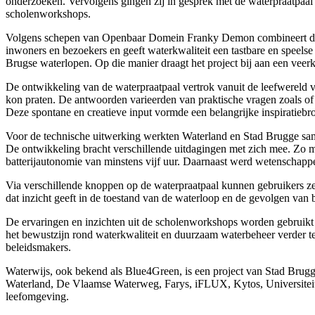
onderzoeken. Vervolgens gingen zij in gesprek met de waterpraatpaal
scholenworkshops.
Volgens schepen van Openbaar Domein Franky Demon combineert de wate
inwoners en bezoekers en geeft waterkwaliteit een tastbare en speelse 
Brugse waterlopen. Op die manier draagt het project bij aan een veerk
De ontwikkeling van de waterpraatpaal vertrok vanuit de leefwereld v
kon praten. De antwoorden varieerden van praktische vragen zoals of 
Deze spontane en creatieve input vormde een belangrijke inspiratiebro
Voor de technische uitwerking werkten Waterland en Stad Brugge sa
De ontwikkeling bracht verschillende uitdagingen met zich mee. Zo 
batterijautonomie van minstens vijf uur. Daarnaast werd wetenschappel
Via verschillende knoppen op de waterpraatpaal kunnen gebruikers zelf
dat inzicht geeft in de toestand van de waterloop en de gevolgen van
De ervaringen en inzichten uit de scholenworkshops worden gebruikt o
het bewustzijn rond waterkwaliteit en duurzaam waterbeheer verder 
beleidsmakers.
Waterwijs, ook bekend als Blue4Green, is een project van Stad Brugg
Waterland, De Vlaamse Waterweg, Farys, iFLUX, Kytos, Universitei
leefomgeving.