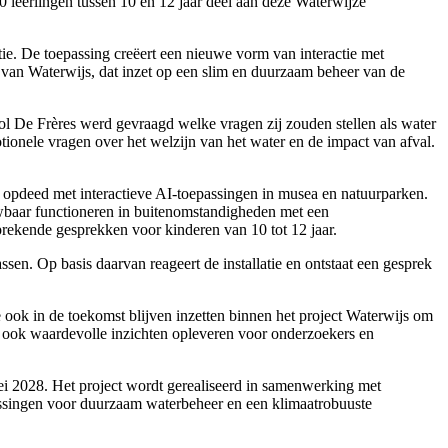
 leerlingen tussen 10 en 12 jaar deel aan deze Waterwijze
e. De toepassing creëert een nieuwe vorm van interactie met
gen van Waterwijs, dat inzet op een slim en duurzaam beheer van de
ol De Frères werd gevraagd welke vragen zij zouden stellen als water
ionele vragen over het welzijn van het water en de impact van afval.
pdeed met interactieve AI-toepassingen in musea en natuurparken.
wbaar functioneren in buitenomstandigheden met een
sprekende gesprekken voor kinderen van 10 tot 12 jaar.
sen. Op basis daarvan reageert de installatie en ontstaat een gesprek
 ook in de toekomst blijven inzetten binnen het project Waterwijs om
 ook waardevolle inzichten opleveren voor onderzoekers en
ei 2028. Het project wordt gerealiseerd in samenwerking met
singen voor duurzaam waterbeheer en een klimaatrobuuste