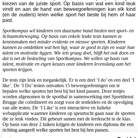
kiezen van de juiste sport. Op basis van wat een kind leuk
vindt en aan de hand van beweegoefeningen kan elk kind
(en de ouders) leren welke sport het beste bij hem of haar
past.
Sportkompas wil kinderen een duurzame band bieden met sport- en
lichaamsbeweging. Op basis van enkele leuke tests kunnen ze
kennismaken met minder evidente en nieuwe sporten. Kinderen
kunnen zo ontdekken wat hen ligt, waar ze goed in zijn en waar hun
talent en motivatie liggen. Wie iets graag doet, blijft het ook doen en
dat is net de bedoeling van Sportkompas. We willen op basis van
talent, motivatie en eigen keuzes onze kinderen levenslang aan het
sporten krijgen.
De tests zijn leuk en toegankelijk. Er is een deel ‘I do’ en een deel ‘I
like’. De ‘I Do’ testen omvatten 15 beweegoefeningen om te
bepalen welke sporten het best bij het kind passen. Deze testjes
worden afgenomen in de sporthal in samenwerking met Sportdienst
Brugge die coördineert en zorgt voor de testleiders en de opvolging
van alle testen. De ‘I Like’ is een interactieve en ludieke
webapplicatie waarmee kinderen op speurtocht gaan naar de sporten
die ze leuk vinden. Dit gebeurt samen met de leerkracht in de klas.
Op basis van deze 2 luiken krijgen de kinderen een diploma die een
richting aangeeft welke sporten het best bij hen passen.