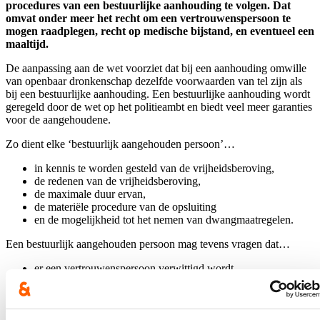
procedures van een bestuurlijke aanhouding te volgen. Dat
omvat onder meer het recht om een vertrouwenspersoon te
mogen raadplegen, recht op medische bijstand, en eventueel een
maaltijd.
De aanpassing aan de wet voorziet dat bij een aanhouding omwille
van openbaar dronkenschap dezelfde voorwaarden van tel zijn als
bij een bestuurlijke aanhouding. Een bestuurlijke aanhouding wordt
geregeld door de wet op het politieambt en biedt veel meer garanties
voor de aangehoudene.
Zo dient elke ‘bestuurlijk aangehouden persoon’…
in kennis te worden gesteld van de vrijheidsberoving,
de redenen van de vrijheidsberoving,
de maximale duur ervan,
de materiële procedure van de opsluiting
en de mogelijkheid tot het nemen van dwangmaatregelen.
Een bestuurlijk aangehouden persoon mag tevens vragen dat…
er een vertrouwenspersoon verwittigd wordt,
heeft recht op medische bijstand,
heeft voor de duur van zijn vrijheidsberoving recht op
voldoende drinkwater, gebruik van het sanitair en afhankelijk
van het tijdstip ook recht op een maaltijd.