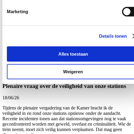
Onze brandweerlieden staan elke dag voor anderen klaar. Of het nu
gaat om een woningbrand, een verkeersongeval of een medische
interventie: zij zijn vaak als eersten ter plaatse wanneer mensen hulp
Marketing
nodig hebben. Dat engagement verdient niet alleen waardering,
maar ook een beleid dat hen ondersteunt en versterkt.
Net daarom volg ik de geplande hervormingen van de brandweer
Details tonen
van nabij op. Dat de regering werk wil maken van een modern
personeelsbeleid is een goede zaak, maar de recente aankondiging
van een staking van onbepaalde duur door de brandweervakbonden
toont aan dat hervormingen alleen kunnen slagen wanneer er
Alles toestaan
voldoende overleg en draagvlak is.
Lees meer
Weigeren
Brandweer
Federaal Parlement
Veiligheid
plenaire vraag
Plenaire vraag over de veiligheid van onze stations
18/06/26
Tijdens de plenaire vergadering van de Kamer bracht ik de
veiligheid in en rond onze stations opnieuw onder de aandacht.
Recente incidenten tonen aan dat stationsomgevingen nog te vaak
geconfronteerd worden met geweld, overlast en criminaliteit. Wie de
trein neemt, moet zich veilig kunnen verplaatsen. Dat mag geen