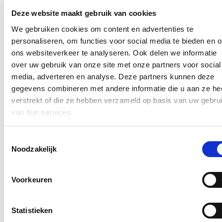
Een bestuurlijke aanhouding dient ook steeds verricht en
Deze website maakt gebruik van cookies
geregistreerd te worden door een officier van bestuurlijke
politie.
We gebruiken cookies om content en advertenties te
personaliseren, om functies voor social media te bieden en 
Tot op vandaag werd een aanhouding omwille van openbaar
dronkenschap enkel geregeld volgens ‘de wet betreffende de
ons websiteverkeer te analyseren. Ook delen we informatie
beteugeling van de openbare dronkenschap’, die
sui generis
tot
over uw gebruik van onze site met onze partners voor social
stand kwam in 1939 en enkel stelt dat ‘een persoon die in een
media, adverteren en analyse. Deze partners kunnen deze
openbare plaats in staat van dronkenschap gevonden wordt en die
wanorde, schandaal, of gevaar veroorzaakt, ten minste twee uur en
gegevens combineren met andere informatie die u aan ze he
ten hoogste twaalf uur opgesloten kan worden’. Met mijn
verstrekt of die ze hebben verzameld op basis van uw gebru
wetsvoorstel vervalt die minimale duur, maar wordt de maximale
van hun services.
duur behouden. Het Comité P, dat toezicht houdt op de
politiediensten, vraagt al sinds 2014 om de aanpassing naar een
bestuurlijke aanhouding.
Toestemmingsselectie
Noodzakelijk
Nieuws
Plenaire vraag over de hervormingen van de
Voorkeuren
brandweer
25/06/26
Statistieken