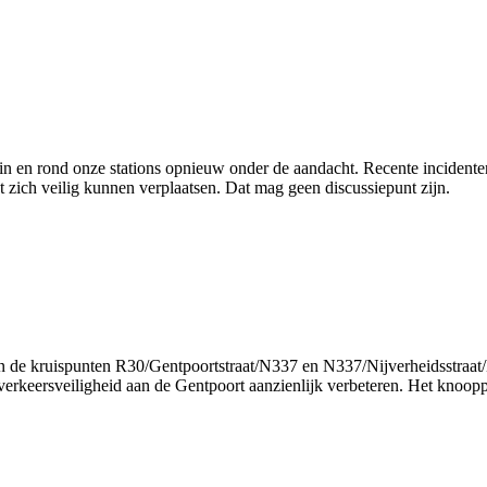
 in en rond onze stations opnieuw onder de aandacht. Recente incident
t zich veilig kunnen verplaatsen. Dat mag geen discussiepunt zijn.
de kruispunten R30/Gentpoortstraat/N337 en N337/Nijverheidsstraat/Da
keersveiligheid aan de Gentpoort aanzienlijk verbeteren. Het knooppu