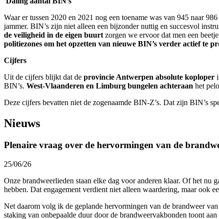
Daling aantal BIN’s
Waar er tussen 2020 en 2021 nog een toename was van 945 naar 986 B
jammer. BIN’s zijn niet alleen een bijzonder nuttig en succesvol inst
de veiligheid in de eigen buurt
zorgen we ervoor dat men een beetje 
politiezones om het opzetten van nieuwe BIN’s verder actief te pr
Cijfers
Uit de cijfers blijkt dat de
provincie Antwerpen absolute koploper
i
BIN’s.
West-Vlaanderen en Limburg bungelen achteraan
het pel
Deze cijfers bevatten niet de zogenaamde BIN-Z’s. Dat zijn BIN’s sp
Nieuws
Plenaire vraag over de hervormingen van de brandw
25/06/26
Onze brandweerlieden staan elke dag voor anderen klaar. Of het nu ga
hebben. Dat engagement verdient niet alleen waardering, maar ook een
Net daarom volg ik de geplande hervormingen van de brandweer van n
staking van onbepaalde duur door de brandweervakbonden toont aan d