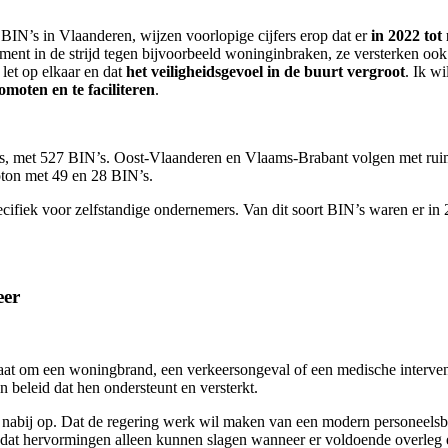
IN’s in Vlaanderen, wijzen voorlopige cijfers erop dat er
in 2022 tot
rument in de strijd tegen bijvoorbeeld woninginbraken, ze versterken oo
let op elkaar en dat
het veiligheidsgevoel in de buurt vergroot
. Ik w
omoten en te faciliteren
.
s, met 527 BIN’s. Oost-Vlaanderen en Vlaams-Brabant volgen met ruime
oton met 49 en 28 BIN’s.
ecifiek voor zelfstandige ondernemers. Van dit soort BIN’s waren er in
eer
at om een woningbrand, een verkeersongeval of een medische interventi
 beleid dat hen ondersteunt en versterkt.
abij op. Dat de regering werk wil maken van een modern personeelsbe
at hervormingen alleen kunnen slagen wanneer er voldoende overleg e