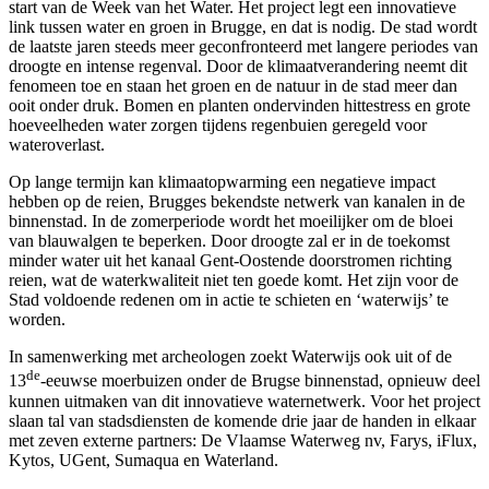
start van de Week van het Water. Het project legt een innovatieve
link tussen water en groen in Brugge, en dat is nodig. De stad wordt
de laatste jaren steeds meer geconfronteerd met langere periodes van
droogte en intense regenval. Door de klimaatverandering neemt dit
fenomeen toe en staan het groen en de natuur in de stad meer dan
ooit onder druk. Bomen en planten ondervinden hittestress en grote
hoeveelheden water zorgen tijdens regenbuien geregeld voor
wateroverlast.
Op lange termijn kan klimaatopwarming een negatieve impact
hebben op de reien, Brugges bekendste netwerk van kanalen in de
binnenstad. In de zomerperiode wordt het moeilijker om de bloei
van blauwalgen te beperken. Door droogte zal er in de toekomst
minder water uit het kanaal Gent-Oostende doorstromen richting
reien, wat de waterkwaliteit niet ten goede komt. Het zijn voor de
Stad voldoende redenen om in actie te schieten en ‘waterwijs’ te
worden.
In samenwerking met archeologen zoekt Waterwijs ook uit of de
de
13
-eeuwse moerbuizen onder de Brugse binnenstad, opnieuw deel
kunnen uitmaken van dit innovatieve waternetwerk. Voor het project
slaan tal van stadsdiensten de komende drie jaar de handen in elkaar
met zeven externe partners: De Vlaamse Waterweg nv, Farys, iFlux,
Kytos, UGent, Sumaqua en Waterland.