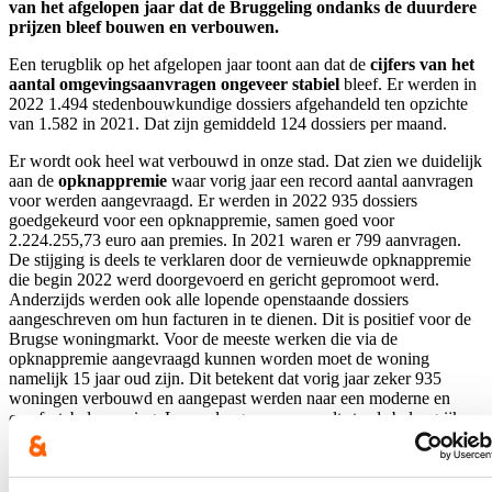
van het afgelopen jaar dat de Bruggeling ondanks de duurdere
prijzen bleef bouwen en verbouwen.
Een terugblik op het afgelopen jaar toont aan dat de
cijfers van het
aantal omgevingsaanvragen ongeveer stabiel
bleef. Er werden in
2022 1.494 stedenbouwkundige dossiers afgehandeld ten opzichte
van 1.582 in 2021. Dat zijn gemiddeld 124 dossiers per maand.
Er wordt ook heel wat verbouwd in onze stad. Dat zien we duidelijk
aan de
opknappremie
waar vorig jaar een record aantal aanvragen
voor werden aangevraagd. Er werden in 2022 935 dossiers
goedgekeurd voor een opknappremie, samen goed voor
2.224.255,73 euro aan premies. In 2021 waren er 799 aanvragen.
De stijging is deels te verklaren door de vernieuwde opknappremie
die begin 2022 werd doorgevoerd en gericht gepromoot werd.
Anderzijds werden ook alle lopende openstaande dossiers
aangeschreven om hun facturen in te dienen. Dit is positief voor de
Brugse woningmarkt. Voor de meeste werken die via de
opknappremie aangevraagd kunnen worden moet de woning
namelijk 15 jaar oud zijn. Dit betekent dat vorig jaar zeker 935
woningen verbouwd en aangepast werden naar een moderne en
comfortabele woning. Levenslang wonen wordt steeds belangrijker
en dan is een comfortabele woning een must.
Voor het eerst kunnen ook relevante cijfers meegegeven worden