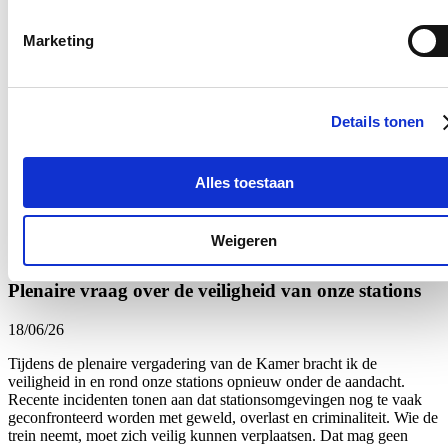
Onze brandweerlieden staan elke dag voor anderen klaar. Of het nu
gaat om een woningbrand, een verkeersongeval of een medische
Marketing
interventie: zij zijn vaak als eersten ter plaatse wanneer mensen hulp
nodig hebben. Dat engagement verdient niet alleen waardering,
maar ook een beleid dat hen ondersteunt en versterkt.
Net daarom volg ik de geplande hervormingen van de brandweer
Details tonen
van nabij op. Dat de regering werk wil maken van een modern
personeelsbeleid is een goede zaak, maar de recente aankondiging
van een staking van onbepaalde duur door de brandweervakbonden
Alles toestaan
toont aan dat hervormingen alleen kunnen slagen wanneer er
voldoende overleg en draagvlak is.
Lees meer
Weigeren
Brandweer
Federaal Parlement
Veiligheid
plenaire vraag
Plenaire vraag over de veiligheid van onze stations
18/06/26
Tijdens de plenaire vergadering van de Kamer bracht ik de
veiligheid in en rond onze stations opnieuw onder de aandacht.
Recente incidenten tonen aan dat stationsomgevingen nog te vaak
geconfronteerd worden met geweld, overlast en criminaliteit. Wie de
trein neemt, moet zich veilig kunnen verplaatsen. Dat mag geen