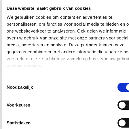
omtrent
erfgoedpremies,
een niet onbelangrijke premie in een
historische erfgoedstad als Brugge.
Ons erfgoed is zeer belangrijk
Deze website maakt gebruik van cookies
en we ondersteunen mensen dan ook graag om waardevolle
panden, beelden en ander erfgoed te restaureren.
Er werden in
We gebruiken cookies om content en advertenties te
2022 voor 353.375,87 euro aan erfgoedpremies aangevraagd, goed
personaliseren, om functies voor social media te bieden en 
voor 25 dossiers. Gezien er voor juli 2021 geen systeem was om de
ons websiteverkeer te analyseren. Ook delen we informatie
erfgoedpremies bij te houden, hebben we geen ouder cijfermateriaal
hiervan. Het belang van onze dienst monumentenzorg wordt ook
over uw gebruik van onze site met onze partners voor social
aangetoond door het aantal aanvragen in 2022. De dienst gaf 720
media, adverteren en analyse. Deze partners kunnen deze
adviezen en behandelde daarnaast 621 infovragen.
gegevens combineren met andere informatie die u aan ze he
Ik ben tevreden dat de Bruggelingen de weg vinden naar onze
verstrekt of die ze hebben verzameld op basis van uw gebru
diensten om stedenbouwkundige vergunningen en premies aan te
van hun services.
vragen. Dit toont aan dat we tegemoet komen aan de noden van
onze inwoners. Als stad creëren we zo mee een woningmarkt die
voldoet aan de hedendaagse eisen.
Toestemmingsselectie
Noodzakelijk
Nieuws
Plenaire vraag over de hervormingen van de
Voorkeuren
brandweer
25/06/26
Statistieken