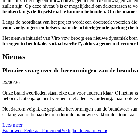
In totaal zal het dagcentrum 4 bouwlagen tellen. De bouwlagen zullen 
zullen zijn. Op deze niveau’s is er mogelijkheid om dakterrassen te v
beuken langs de Rijselstraat te kunnen behouden. Op die manier
Langs de noordkant van het project wordt een doorsteek voorzien die 
voor voetgangers en fietsers naar de achterliggende parking die bi
Het nieuwe initiatief van Viro vzw beoogt een nieuwe dynamiek breng
brengen in het lokale, sociaal weefsel”, aldus algemeen directeur
Nieuws
Plenaire vraag over de hervormingen van de brandw
25/06/26
Onze brandweerlieden staan elke dag voor anderen klaar. Of het nu ga
hebben. Dat engagement verdient niet alleen waardering, maar ook een
Net daarom volg ik de geplande hervormingen van de brandweer van n
staking van onbepaalde duur door de brandweervakbonden toont aan d
Lees meer
Brandweer
Federaal Parlement
Veiligheid
plenaire vraag