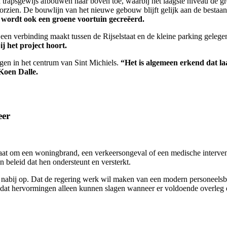
trapsgewijs afbouwen naar boven toe, waarbij het laagste niveau de gro
oorzien. De bouwlijn van het nieuwe gebouw blijft gelijk aan de bestaan
 wordt ook een groene voortuin gecreëerd.
een verbinding maakt tussen de Rijselstaat en de kleine parking gelegen
j het project hoort.
en in het centrum van Sint Michiels.
“Het is algemeen erkend dat la
 Koen Dalle.
eer
at om een woningbrand, een verkeersongeval of een medische interventi
 beleid dat hen ondersteunt en versterkt.
abij op. Dat de regering werk wil maken van een modern personeelsbe
at hervormingen alleen kunnen slagen wanneer er voldoende overleg e