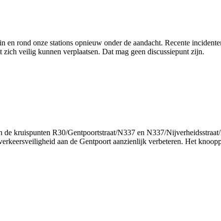
 in en rond onze stations opnieuw onder de aandacht. Recente incident
t zich veilig kunnen verplaatsen. Dat mag geen discussiepunt zijn.
de kruispunten R30/Gentpoortstraat/N337 en N337/Nijverheidsstraat/Da
keersveiligheid aan de Gentpoort aanzienlijk verbeteren. Het knooppu