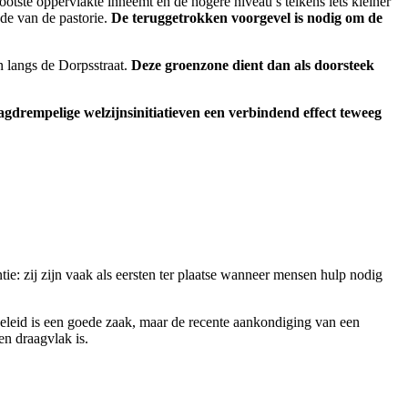
otste oppervlakte inneemt en de hogere niveau’s telkens iets kleiner
de van de pastorie.
De teruggetrokken voorgevel is nodig om de
 langs de Dorpsstraat.
Deze groenzone dient dan als doorsteek
agdrempelige welzijnsinitiatieven een verbindend effect teweeg
e: zij zijn vaak als eersten ter plaatse wanneer mensen hulp nodig
leid is een goede zaak, maar de recente aankondiging van een
n draagvlak is.