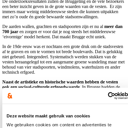
De onderzoeksresultaten zullen de Bruggeling en de vele bezoekers
een beter inzicht geven in de grote waarden van de vesten. Er zijn
immers maar weinig middeleeuwse steden die kunnen uitpakken
met zo’n oude én goede bewaarde stadsomwallingen.
De aarden wallen, grachten en stadspoorten zijn er nu al
meer dan
700 jaar
en zorgen er voor dat je nog steeds het middeleeuwse
‘eivormige’ model herkent. Dat maakt Brugge echt uniek.
In de 19de eeuw was er nochtans een grote druk om de stadsvesten
af te graven en om te vormen tot brede boulevards. Dat is gelukkig
niet gebeurd. Integendeel. Systematisch werden stukken van de
vesten heraangelegd tot een aangename groene wandeling maar met
behoud van vier stadspoorten, windmolens, waterhuizen en ander
technisch erfgoed.
Naast de artistieke en historische waarden hebben de vesten
ook een sociaal-culturele erfgoedwaarde.
In Brugge hadden de
inwoners en bezoekers namelijk al vroeg een behoefte aan publieke
groene ruimte, in functie van gezondheid en ontspanning. Ook nu
nemen we dat mee, zodat recreatie en nieuwe initiatieven mogelijk
blijven.
Deze website maakt gebruik van cookies
Op veel plekken kom je in en langs de vesten bouwkundig erfgoed
tegen en dat maakt uiteraard deel uit van het beheersplan Brugse
We gebruiken cookies om content en advertenties te
stadsvesten. Daarom heeft mijn stedelijke dienst Monumentenzorg