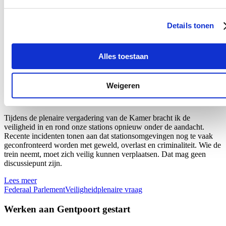
personeelsbeleid is een goede zaak, maar de recente aankondiging
van een staking van onbepaalde duur door de brandweervakbonden
Details tonen
toont aan dat hervormingen alleen kunnen slagen wanneer er
voldoende overleg en draagvlak is.
Lees meer
Alles toestaan
Brandweer
Federaal Parlement
Veiligheid
plenaire vraag
Plenaire vraag over de veiligheid van onze stations
Weigeren
18/06/26
Tijdens de plenaire vergadering van de Kamer bracht ik de
veiligheid in en rond onze stations opnieuw onder de aandacht.
Recente incidenten tonen aan dat stationsomgevingen nog te vaak
geconfronteerd worden met geweld, overlast en criminaliteit. Wie de
trein neemt, moet zich veilig kunnen verplaatsen. Dat mag geen
discussiepunt zijn.
Lees meer
Federaal Parlement
Veiligheid
plenaire vraag
Werken aan Gentpoort gestart