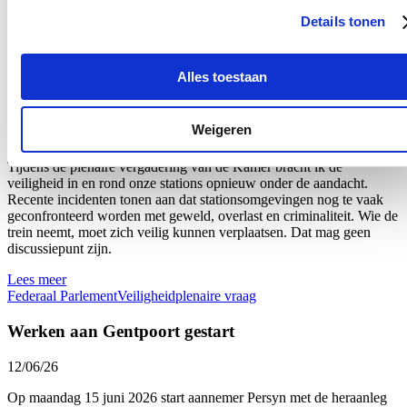
toont aan dat hervormingen alleen kunnen slagen wanneer er
voldoende overleg en draagvlak is.
Details tonen
Lees meer
Brandweer
Federaal Parlement
Veiligheid
plenaire vraag
Alles toestaan
Plenaire vraag over de veiligheid van onze stations
Weigeren
18/06/26
Tijdens de plenaire vergadering van de Kamer bracht ik de
veiligheid in en rond onze stations opnieuw onder de aandacht.
Recente incidenten tonen aan dat stationsomgevingen nog te vaak
geconfronteerd worden met geweld, overlast en criminaliteit. Wie de
trein neemt, moet zich veilig kunnen verplaatsen. Dat mag geen
discussiepunt zijn.
Lees meer
Federaal Parlement
Veiligheid
plenaire vraag
Werken aan Gentpoort gestart
12/06/26
Op maandag 15 juni 2026 start aannemer Persyn met de heraanleg