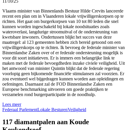
11/10/25
Vlaams minister van Binnenlands Bestuur Hilde Crevits lanceerde
recent een plan om in Vlaanderen lokale vrijwilligerskorpsen op te
richten. Het gaat om burgerkorpsen van 10 tot 80 leden die snel
kunnen worden ingeschakeld bij lokale noodsituaties zoals
wateroverlast, langdurige stroomuitval of de ondersteuning van
kwetsbare inwoners. Ondertussen blijkt het succes van deze
maatregel: al 123 gemeenten hebben zich bereid getoond om een
vrijwilligerskorps op te richten. Ik bevroeg de federale minister van
Binnenlandse Zaken over of er federale ondersteuning mogelijk is
voor dit soort initiatieven. Er is immers een belangrijke link te
maken met de federale bevoegdheden inzake civiele veiligheid. Uit
het antwoord van minister Quintin blijkt dat de federale regering
voorlopig geen bijkomende financiële stimulansen zal voorzien. Er
zou eventueel wel bijgedragen kunnen worden aan opleidingen en
oefeningen. Daarnaast zal de FOD Binnenlandse Zaken een
Europese benchmarking uitvoeren om goede praktijken te
verzamelen rond burgerparticipatie in de noodhulp.
Lees meer
Federaal Parlement
Lokale Besturen
Veiligheid
117 diamantpalen aan Koude
Keukendreef