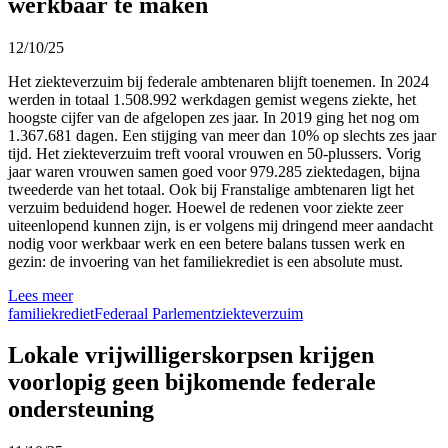
werkbaar te maken
12/10/25
Het ziekteverzuim bij federale ambtenaren blijft toenemen. In 2024
werden in totaal 1.508.992 werkdagen gemist wegens ziekte, het
hoogste cijfer van de afgelopen zes jaar. In 2019 ging het nog om
1.367.681 dagen. Een stijging van meer dan 10% op slechts zes jaar
tijd. Het ziekteverzuim treft vooral vrouwen en 50-plussers. Vorig
jaar waren vrouwen samen goed voor 979.285 ziektedagen, bijna
tweederde van het totaal. Ook bij Franstalige ambtenaren ligt het
verzuim beduidend hoger. Hoewel de redenen voor ziekte zeer
uiteenlopend kunnen zijn, is er volgens mij dringend meer aandacht
nodig voor werkbaar werk en een betere balans tussen werk en
gezin: de invoering van het familiekrediet is een absolute must.
Lees meer
familiekrediet
Federaal Parlement
ziekteverzuim
Lokale vrijwilligerskorpsen krijgen
voorlopig geen bijkomende federale
ondersteuning