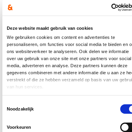
Aan de straatzijde wordt langs de Steenkaai nog een nieuwe
meergezinswoning gebouwd die bestaat uit 3 bouwlagen. Deze
nieuwbouw zal minstens 4,5m van het fabriekspand liggen. Per
bouwlaag worden 2 appartementen voorzien. In totaal komen er
dus
6 appartementen.
Deze website maakt gebruik van cookies
We gebruiken cookies om content en advertenties te
Er wordt ook
voldoende parkeergelegenheid voorzien
voor alle
woonentiteiten op de site. Het bestaande halfondergronds verdiep
personaliseren, om functies voor social media te bieden en 
onder het voormalig fabriekspand wordt omgevormd en verder
ons websiteverkeer te analyseren. Ook delen we informatie
uitgebreid tot een halfondergrondse parking voor het volledige
over uw gebruik van onze site met onze partners voor social
project. Er komen 12 parkeerplaatsen, 12 fietsenstallingen onder het
historisch pand en 8 fietsenstallingen onder de nieuwe
media, adverteren en analyse. Deze partners kunnen deze
meergezinswoning. Onder die meergezinswoning worden ook nog
gegevens combineren met andere informatie die u aan ze he
6 bergingen voorzien.
verstrekt of die ze hebben verzameld op basis van uw gebru
Boven de halfondergrondse parking komt een daktuin met terrassen
van hun services.
voor de woningen. Deze daktuin geeft ook toegang tot de
gemeenschappelijke tuin.
Toestemmingsselectie
Dit project toont nogmaals aan dat onze historische panden zeker
Noodzakelijk
niet afgeschreven zijn maar wel opgewaardeerd kunnen worden tot
moderne pareltjes met een geschiedenis.
Voorkeuren
Nieuws