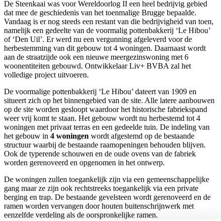
De Steenkaai was voor Wereldoorlog II een heel bedrijvig gebied
dat mee de geschiedenis van het toenmalige Brugge bepaalde.
Vandaag is er nog steeds een restant van die bedrijvigheid van toen,
namelijk een gedeelte van de voormalig pottenbakkerij ‘Le Hibou’
of ‘Den Uil’. Er werd nu een vergunning afgeleverd voor de
herbestemming van dit gebouw tot 4 woningen. Daarnaast wordt
aan de straatzijde ook een nieuwe meergezinswoning met 6
woonentiteiten gebouwd. Ontwikkelaar Liv+ BVBA zal het
volledige project uitvoeren.
De voormalige pottenbakkerij ‘Le Hibou’ dateert van 1909 en
situeert zich op het binnengebied van de site. Alle latere aanbouwen
op de site worden gesloopt waardoor het historische fabriekspand
weer vrij komt te staan. Het gebouw wordt nu herbestemd tot 4
woningen met privaat terras en een gedeelde tuin. De indeling van
het gebouw in
4 woningen
wordt afgestemd op de bestaande
structuur waarbij de bestaande raamopeningen behouden blijven.
Ook de typerende schouwen en de oude ovens van de fabriek
worden gerenoveerd en opgenomen in het ontwerp.
De woningen zullen toegankelijk zijn via een gemeenschappelijke
gang maar ze zijn ook rechtstreeks toegankelijk via een private
berging en trap. De bestaande gevelsteen wordt gerenoveerd en de
ramen worden vervangen door houten buitenschrijnwerk met
eenzelfde verdeling als de oorspronkelijke ramen.