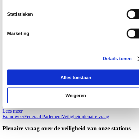
Plenaire vraag over de hervormingen van de
Statistieken
brandweer
25/06/26
Marketing
Onze brandweerlieden staan elke dag voor anderen klaar. Of het nu
gaat om een woningbrand, een verkeersongeval of een medische
interventie: zij zijn vaak als eersten ter plaatse wanneer mensen hulp
nodig hebben. Dat engagement verdient niet alleen waardering,
Details tonen
maar ook een beleid dat hen ondersteunt en versterkt.
Net daarom volg ik de geplande hervormingen van de brandweer
Alles toestaan
van nabij op. Dat de regering werk wil maken van een modern
personeelsbeleid is een goede zaak, maar de recente aankondiging
van een staking van onbepaalde duur door de brandweervakbonden
toont aan dat hervormingen alleen kunnen slagen wanneer er
Weigeren
voldoende overleg en draagvlak is.
Lees meer
Brandweer
Federaal Parlement
Veiligheid
plenaire vraag
Plenaire vraag over de veiligheid van onze stations