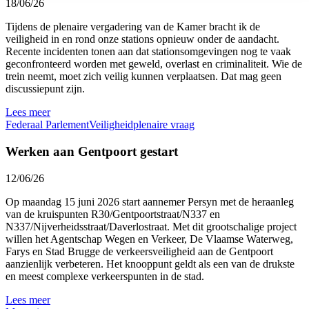
18/06/26
Tijdens de plenaire vergadering van de Kamer bracht ik de
veiligheid in en rond onze stations opnieuw onder de aandacht.
Recente incidenten tonen aan dat stationsomgevingen nog te vaak
geconfronteerd worden met geweld, overlast en criminaliteit. Wie de
trein neemt, moet zich veilig kunnen verplaatsen. Dat mag geen
discussiepunt zijn.
Lees meer
Federaal Parlement
Veiligheid
plenaire vraag
Werken aan Gentpoort gestart
12/06/26
Op maandag 15 juni 2026 start aannemer Persyn met de heraanleg
van de kruispunten R30/Gentpoortstraat/N337 en
N337/Nijverheidsstraat/Daverlostraat. Met dit grootschalige project
willen het Agentschap Wegen en Verkeer, De Vlaamse Waterweg,
Farys en Stad Brugge de verkeersveiligheid aan de Gentpoort
aanzienlijk verbeteren. Het knooppunt geldt als een van de drukste
en meest complexe verkeerspunten in de stad.
Lees meer