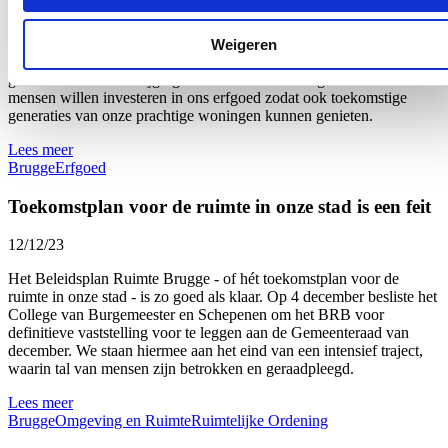
Elk jaar ontvangt Stad Brugge tientallen aanvragen voor de
toekenning van een erfgoedpremie. De erfgoedpremies zijn
opgesplitst in 3 categorieën: de premie ‘kunstige herstelling’, een
Weigeren
premie ‘historisch buitenschrijnwerk’ en een premie ‘merkwaardig
grafmonument'. De stijging van het aantal aanvragen toont dat
mensen willen investeren in ons erfgoed zodat ook toekomstige
generaties van onze prachtige woningen kunnen genieten.
Lees meer
Brugge
Erfgoed
Toekomstplan voor de ruimte in onze stad is een feit
12/12/23
Het Beleidsplan Ruimte Brugge - of hét toekomstplan voor de
ruimte in onze stad - is zo goed als klaar. Op 4 december besliste het
College van Burgemeester en Schepenen om het BRB voor
definitieve vaststelling voor te leggen aan de Gemeenteraad van
december. We staan hiermee aan het eind van een intensief traject,
waarin tal van mensen zijn betrokken en geraadpleegd.
Lees meer
Brugge
Omgeving en Ruimte
Ruimtelijke Ordening