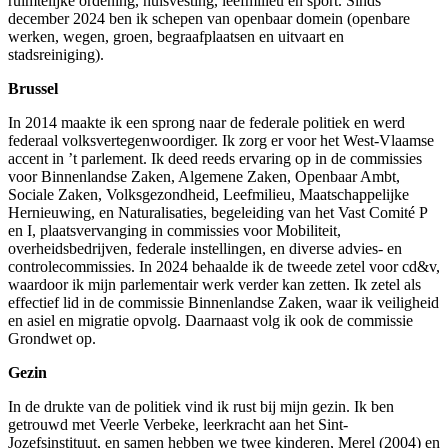
ruimtelijke ordening, huisvesting, leefmilieu en sport. Sinds
december 2024 ben ik schepen van openbaar domein
(openbare
werken, wegen, groen, begraafplaatsen en uitvaart en
stadsreiniging).
Brussel
In 2014 maakte ik een sprong naar de federale politiek en werd
federaal volksvertegenwoordiger. Ik zorg er voor het West-Vlaamse
accent in ’t parlement. Ik deed reeds ervaring op in de commissies
voor Binnenlandse Zaken, Algemene Zaken, Openbaar Ambt,
Sociale Zaken, Volksgezondheid, Leefmilieu, Maatschappelijke
Hernieuwing, en Naturalisaties, begeleiding van het Vast Comité P
en I, plaatsvervanging in commissies voor Mobiliteit,
overheidsbedrijven, federale instellingen, en diverse advies- en
controlecommissies. In 2024 behaalde ik de tweede zetel voor cd&v,
waardoor ik mijn parlementair werk verder kan zetten. Ik zetel als
effectief lid in de commissie Binnenlandse Zaken, waar ik veiligheid
en asiel en migratie opvolg. Daarnaast volg ik ook de commissie
Grondwet op.
Gezin
In de drukte van de politiek vind ik rust bij mijn gezin. Ik ben
getrouwd met Veerle Verbeke, leerkracht aan het Sint-
Jozefsinstituut, en samen hebben we twee kinderen, Merel (2004) en