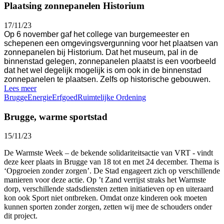
Plaatsing zonnepanelen Historium
17/11/23
Op 6 november gaf het college van burgemeester en
schepenen een omgevingsvergunning voor het plaatsen van
zonnepanelen bij Historium. Dat het museum, pal in de
binnenstad gelegen, zonnepanelen plaatst is een voorbeeld
dat het wel degelijk mogelijk is om ook in de binnenstad
zonnepanelen te plaatsen. Zelfs op historische gebouwen.
Lees meer
Brugge
Energie
Erfgoed
Ruimtelijke Ordening
Brugge, warme sportstad
15/11/23
De Warmste Week – de bekende solidariteitsactie van VRT - vindt
deze keer plaats in Brugge van 18 tot en met 24 december. Thema is
‘Opgroeien zonder zorgen’. De Stad engageert zich op verschillende
manieren voor deze actie. Op ’t Zand verrijst straks het Warmste
dorp, verschillende stadsdiensten zetten initiatieven op en uiteraard
kon ook Sport niet ontbreken. Omdat onze kinderen ook moeten
kunnen sporten zonder zorgen, zetten wij mee de schouders onder
dit project.