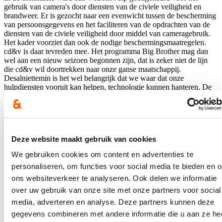
gebruik van camera's door diensten van de civiele veiligheid en
brandweer. Er is gezocht naar een evenwicht tussen de bescherming
van persoonsgegevens en het faciliteren van de opdrachten van de
diensten van de civiele veiligheid door middel van cameragebruik.
Het kader voorziet dan ook de nodige beschermingsmaatregelen.
cd&v is daar tevreden mee. Het programma Big Brother mag dan
wel aan een nieuw seizoen begonnen zijn, dat is zeker niet de lijn
die cd&v wil doortrekken naar onze ganse maatschappij.
Desalniettemin is het wel belangrijk dat we waar dat onze
hulpdiensten vooruit kan helpen, technologie kunnen hanteren. De
voordelen van het gebruik van camera’s voor verschillende van hun
opdrachten, zoals branddetectie en -preventie of het in kaart brengen
van een rampgebied, spreken voor zich.
Lees meer
Deze website maakt gebruik van cookies
Federaal Parlement
Hulpverlening
Veiligheid
We gebruiken cookies om content en advertenties te
Beweegbank in sportpark Gulden Kamer
personaliseren, om functies voor social media te bieden en 
16/01/24
ons websiteverkeer te analyseren. Ook delen we informatie
over uw gebruik van onze site met onze partners voor social
Sporten en bewegen, hoeft niet altijd op topniveau of in een
media, adverteren en analyse. Deze partners kunnen deze
sporthal. Ze kunnen bescheiden en laagdrempelig starten, én dan
vormt deze Beweegbank een uitstekende tool.
gegevens combineren met andere informatie die u aan ze he