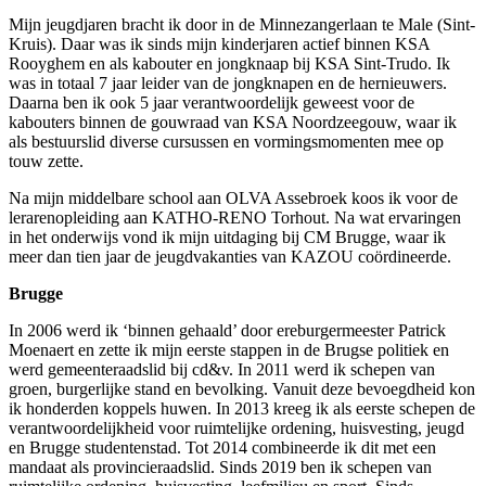
Mijn jeugdjaren bracht ik door in de Minnezangerlaan te Male (Sint-
Kruis). Daar was ik sinds mijn kinderjaren actief binnen KSA
Rooyghem en als kabouter en jongknaap bij KSA Sint-Trudo. Ik
was in totaal 7 jaar leider van de jongknapen en de hernieuwers.
Daarna ben ik ook 5 jaar verantwoordelijk geweest voor de
kabouters binnen de gouwraad van KSA Noordzeegouw, waar ik
als bestuurslid diverse cursussen en vormingsmomenten mee op
touw zette.
Na mijn middelbare school aan OLVA Assebroek koos ik voor de
lerarenopleiding aan KATHO-RENO Torhout. Na wat ervaringen
in het onderwijs vond ik mijn uitdaging bij CM Brugge, waar ik
meer dan tien jaar de jeugdvakanties van KAZOU coördineerde.
Brugge
In 2006 werd ik ‘binnen gehaald’ door ereburgermeester Patrick
Moenaert en zette ik mijn eerste stappen in de Brugse politiek en
werd gemeenteraadslid bij cd&v. In 2011 werd ik schepen van
groen, burgerlijke stand en bevolking. Vanuit deze bevoegdheid kon
ik honderden koppels huwen. In 2013 kreeg ik als eerste schepen de
verantwoordelijkheid voor ruimtelijke ordening, huisvesting, jeugd
en Brugge studentenstad. Tot 2014 combineerde ik dit met een
mandaat als provincieraadslid. Sinds 2019 ben ik schepen van