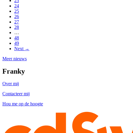
23
24
25
26
27
28
…
48
49
Next →
Meer nieuws
Franky
Over mij
Contacteer mij
Hou me op de hoogte