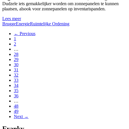
Dudzele iets gemakkelijker worden om zonnepanelen te kunnen
plaatsen, alsook voor zonnepanelen op inventarispanden.
Lees meer
Brugge
Energie
Ruimtelijke Ordening
← Previous
1
2
…
28
29
30
31
32
33
34
35
36
…
48
49
Next →
Franky