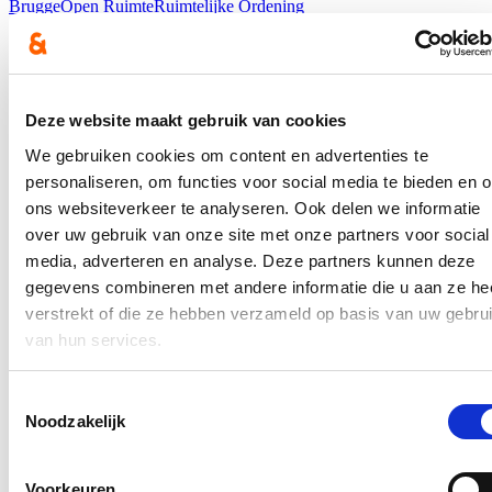
Brugge
Open Ruimte
Ruimtelijke Ordening
Restauratie kikkerkamer met subsidie
kunstige herstelling
Deze website maakt gebruik van cookies
14/06/22
We gebruiken cookies om content en advertenties te
De muurschildering met kikkertaferelen bevindt zich in de
personaliseren, om functies voor social media te bieden en 
voorplaats van een privéwoning in de Goezeputstraat te Brugge. De
woning wordt op de site van erfgoed beschreven als het huis ’t
ons websiteverkeer te analyseren. Ook delen we informatie
Paepegaeijken’ met een 16de eeuwse kern en met 17de eeuwse
over uw gebruik van onze site met onze partners voor social
uitbreiding van een voormalig klooster. In de 19de eeuw werd in de
media, adverteren en analyse. Deze partners kunnen deze
kleine ruimte aan de straatkant een ‘kikkerschildering’ aangebracht
door kunstschilder Frans De Wispelaere (1870-1939), die toen
gegevens combineren met andere informatie die u aan ze he
eigenaar was van de woning. Deze muurschildering werd nu
verstrekt of die ze hebben verzameld op basis van uw gebru
volledig gerestaureerd.
van hun services.
Lees meer
Erfgoed
restauratie
Toestemmingsselectie
Noodzakelijk
Start openvaartseizoen
16/05/22
Voorkeuren