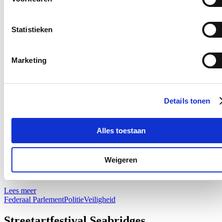
Als Stad Brugge zijn we bijzonder trots dat we ondertussen al voor
de
negende keer kunnen starten met het zwemseizoen in open
water.
Want we waren al van bij de start een pionier en zijn dat
Statistieken
eigenlijk nog steeds.
Lees meer
Marketing
Brugge
Open water
Sport
Werking Federale Gerechtelijke Politie
Details tonen
12/05/22
Onze veiligheid en ons maatschappijmodel staan onder
druk.
Criminele organisaties dreigen vrij spel te krijgen, de
Alles toestaan
onderwereld infiltreert in de bovenwereld. Zuid-Amerikaanse
drugskartels zijn nu al in ons land aanwezig. Ze dreigen hun
barbaarse foltertechnieken gewoonweg te importeren. Onderzoekers
Weigeren
en parketmagistraten worden bedreigd. Daar is maar 1 woord voor:
ontluisterend!
Lees meer
Federaal Parlement
Politie
Veiligheid
Streetartfestival Seabridges