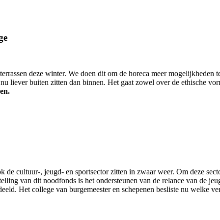
ge
 terrassen deze winter. We doen dit om de horeca meer mogelijkheden te
 liever buiten zitten dan binnen. Het gaat zowel over de ethische vor
en.
ok de cultuur-, jeugd- en sportsector zitten in zwaar weer. Om deze sec
telling van dit noodfonds is het ondersteunen van de relance van de jeu
eeld. Het college van burgemeester en schepenen besliste nu welke ver