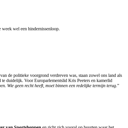
ze week wel een hindernissenloop.
van de politieke voorgrond verdreven was, staan zowel ons land als
 te duidelijk. Voor Europarlementslid Kris Peeters en kamerlid
jgen. Wie geen recht heeft, moet binnen een redelijke termijn terug
.”
lger van Sportshoppen
en richt zich vooral op buurten waar het