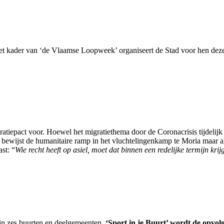
n het kader van ‘de Vlaamse Loopweek’ organiseert de Stad voor hen de
iepact voor. Hoewel het migratiethema door de Coronacrisis tijdelijk 
 bewijst de humanitaire ramp in het vluchtelingenkamp te Moria maar al
st: “
Wie recht heeft op asiel, moet dat binnen een redelijke termijn kri
 in zes buurten en deelgemeenten.
‘Sport in je Buurt’ wordt de opvo