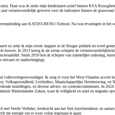
Kruis). Daar was ik sinds mijn kinderjaren actief binnen KSA Rooyghem
 5 jaar verantwoordelijk geweest voor de kabouters binnen de gouwraa
arenopleiding aan KATHO-RENO Torhout. Na wat ervaringen in het ond
ert en zette ik mijn eerste stappen in de Brugse politiek en werd geme
s huwen. In 2013 kreeg ik als eerste schepen de verantwoordelijkheid 
ncieraadslid. Sinds 2019 ben ik schepen van ruimtelijke ordening, huis
uitvaart en stadsreiniging).
aal volksvertegenwoordiger. Ik zorg er voor het West-Vlaamse accent in
Volksgezondheid, Leefmilieu, Maatschappelijke Hernieuwing, en Natur
ederale instellingen, en diverse advies- en controlecommissies. In 202
 commissie Binnenlandse Zaken, waar ik veiligheid en asiel en migratie
ouwd met Veerle Verbeke, leerkracht aan het Sint-Jozefsinstituut, en sam
geeft me energie om er weer volop tegenaan te gaan.