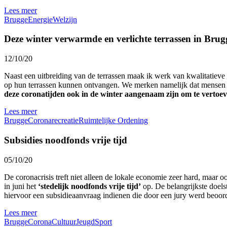
Lees meer
Brugge
Energie
Welzijn
Deze winter verwarmde en verlichte terrassen in Brug
12/10/20
Naast een uitbreiding van de terrassen maak ik werk van kwalitatieve
op hun terrassen kunnen ontvangen. We merken namelijk dat mensen nu
deze coronatijden ook in de winter aangenaam zijn om te vertoev
Lees meer
Brugge
Corona
recreatie
Ruimtelijke Ordening
Subsidies noodfonds vrije tijd
05/10/20
De coronacrisis treft niet alleen de lokale economie zeer hard, maar o
in juni het
‘stedelijk noodfonds vrije tijd’
op. De belangrijkste doels
hiervoor een subsidieaanvraag indienen die door een jury werd beoord
Lees meer
Brugge
Corona
Cultuur
Jeugd
Sport