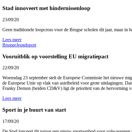
Stad innoveert met hindernissenloop
23/09/20
Geen traditionele loopcross voor de Brugse scholen dit jaar, maar i
Lees meer
Brugge
Jeugd
sport
Vooruitblik op voorstelling EU migratiepact
22/09/20
Woensdag 23 september stelt de Europese Commissie het nieuwe migrat
de Europese Unie op vlak van asielbeleid voor grote uitdagingen. Dat
Franky Demon (beiden CD&V) ligt de prioriteit van de hervorming va
Lees meer
Sport in je buurt van start
17/09/20
De Stad lanceert dit najaar een nieuw sportaanbod voor volwassenen