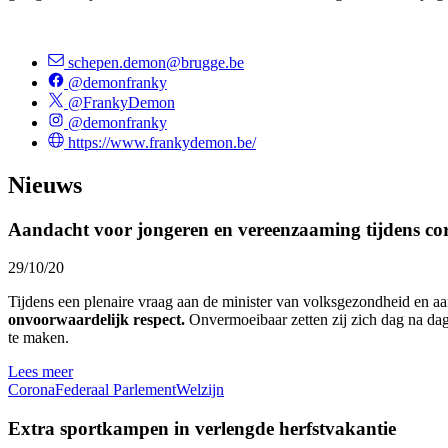
schepen.demon@brugge.be
@demonfranky
@FrankyDemon
@demonfranky
https://www.frankydemon.be/
Nieuws
Aandacht voor jongeren en vereenzaaming tijdens cor
29/10/20
Tijdens een plenaire vraag aan de minister van volksgezondheid en a
onvoorwaardelijk respect.
Onvermoeibaar zetten zij zich dag na dag
te maken.
Lees meer
Corona
Federaal Parlement
Welzijn
Extra sportkampen in verlengde herfstvakantie