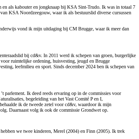
 en als kabouter en jongknaap bij KSA Sint-Trudo. Ik was in totaal 7
d van KSA Noordzeegouw, waar ik als bestuurslid diverse cursussen
erwijs vond ik mijn uitdaging bij CM Brugge, waar ik meer dan
enteraadslid bij cd&v. In 2011 werd ik schepen van groen, burgerlijke
voor ruimtelijke ordening, huisvesting, jeugd en Brugge
vesting, leefmilieu en sport. Sinds december 2024 ben ik schepen van
 ’t parlement. Ik deed reeds ervaring op in de commissies voor
alisaties, begeleiding van het Vast Comité P en I,
4 behaalde ik de tweede zetel voor cd&v, waardoor ik mijn
 opvolg. Daarnaast volg ik ook de commissie Grondwet op.
en hebben we twee kinderen, Merel (2004) en Finn (2005). Ik trek