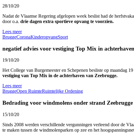
28/10/20
Nadat de Vlaamse Regering afgelopen week beslist had de herfstvaka
door o.a.
drie dagen extra sportieve opvang te voorzien.
Lees meer
Brugge
Corona
Kinderopvang
Sport
negatief advies voor vestiging Top Mix in achterhave
19/10/20
Het College van Burgemeester en Schepenen besliste op maandag 1
vestiging van Top Mix in de achterhaven van Zeebrugge.
Lees meer
Brugge
Open Ruimte
Ruimtelijke Ordening
Bedrading voor windmolens onder strand Zeebrugge 
15/10/20
Sinds 2008 werden verschillende vergunningen verleend door de V
te maken tussen de windmolenparken op zee en het hoogspanningsnet