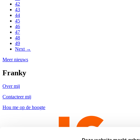
42
43
44
45
46
47
48
49
Next →
Meer nieuws
Franky
Over mij
Contacteer mij
Hou me op de hoogte
Deze website maakt gebru