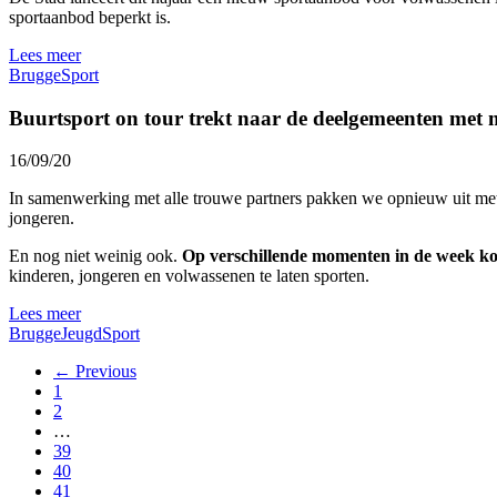
sportaanbod beperkt is.
Lees meer
Brugge
Sport
Buurtsport on tour trekt naar de deelgemeenten met m
16/09/20
In samenwerking met alle trouwe partners pakken we opnieuw uit met
jongeren.
En nog niet weinig ook.
Op verschillende momenten in de week ko
kinderen, jongeren en volwassenen te laten sporten.
Lees meer
Brugge
Jeugd
Sport
← Previous
1
2
…
39
40
41