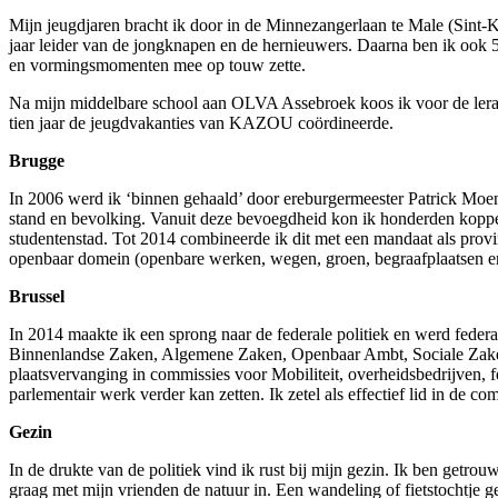
Mijn jeugdjaren bracht ik door in de Minnezangerlaan te Male (Sint-
jaar leider van de jongknapen en de hernieuwers. Daarna ben ik ook
en vormingsmomenten mee op touw zette.
Na mijn middelbare school aan OLVA Assebroek koos ik voor de ler
tien jaar de jeugdvakanties van KAZOU coördineerde.
Brugge
In 2006 werd ik ‘binnen gehaald’ door ereburgermeester Patrick Moena
stand en bevolking. Vanuit deze bevoegdheid kon ik honderden koppel
studentenstad. Tot 2014 combineerde ik dit met een mandaat als provi
openbaar domein
(openbare werken, wegen, groen, begraafplaatsen en 
Brussel
In 2014 maakte ik een sprong naar de federale politiek en werd feder
Binnenlandse Zaken, Algemene Zaken, Openbaar Ambt, Sociale Zaken, 
plaatsvervanging in commissies voor Mobiliteit, overheidsbedrijven, f
parlementair werk verder kan zetten. Ik zetel als effectief lid in de
Gezin
In de drukte van de politiek vind ik rust bij mijn gezin. Ik ben getr
graag met mijn vrienden de natuur in. Een wandeling of fietstochtje 