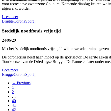
voor recreatieve zwemzone Coupure. Komende dinsdag keuren we in de
afgewerkt worden.
Lees meer
Brugge
Corona
Sport
Stedelijk noodfonds vrije tijd
24/06/20
Met het ‘stedelijk noodfonds vrije tijd’ willen we ademruimte geven a
De coronacrisis heeft haar impact op de sportsector. De eerste zaken
Tourkoersen van de Driedaagse Brugge- De Panne en later onder mee
Lees meer
Brugge
Corona
Sport
← Previous
1
2
…
40
41
42