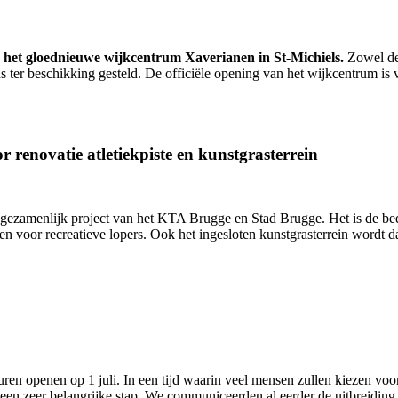
n het gloednieuwe wijkcentrum Xaverianen in St-Michiels.
Zowel de 
 ter beschikking gesteld. De officiële opening van het wijkcentrum is 
renovatie atletiekpiste en kunstgrasterrein
ezamenlijk project van het KTA Brugge en Stad Brugge. Het is de bedoel
gen voor recreatieve lopers. Ook het ingesloten kunstgrasterrein wordt
ren openen op 1 juli. In een tijd waarin veel mensen zullen kiezen voo
en zeer belangrijke stap. We communiceerden al eerder de uitbreiding 