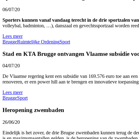
06/07/20
Sporters kunnen vanaf vandaag terecht in de drie sportzalen va
volleybal, badminton, …), danszaal en gevechtssportzaal worden reeds
Lees meer
Brugge
Ruimtelijke Ordening
Sport
Stad en KTA Brugge ontvangen Vlaamse subsidie voor 
04/07/20
De Vlaamse regering kent een subsidie van 169.576 euro toe aan een g
renoveren, er een power hill aan te brengen en innovatieve toepassin
Lees meer
Brugge
Sport
Heropening zwembaden
26/06/20
Eindelijk is het zover, de drie Brugse zwembaden kunnen terug de deu
is en maximumaantallen gelden, is de heropening van de zwembaden e