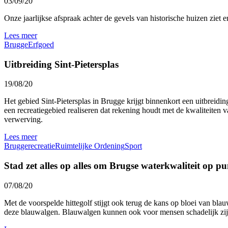
03/09/20
Onze jaarlijkse afspraak achter de gevels van historische huizen ziet
Lees meer
Brugge
Erfgoed
Uitbreiding Sint-Pietersplas
19/08/20
Het gebied Sint-Pietersplas in Brugge krijgt binnenkort een uitbreidi
een recreatiegebied realiseren dat rekening houdt met de kwaliteiten 
verwerving.
Lees meer
Brugge
recreatie
Ruimtelijke Ordening
Sport
Stad zet alles op alles om Brugse waterkwaliteit op p
07/08/20
Met de voorspelde hittegolf stijgt ook terug de kans op bloei van bla
deze blauwalgen. Blauwalgen kunnen ook voor mensen schadelijk zijn 