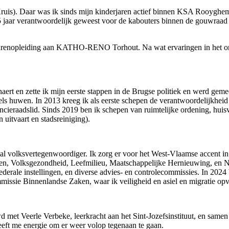
Kruis). Daar was ik sinds mijn kinderjaren actief binnen KSA Rooyghem
 5 jaar verantwoordelijk geweest voor de kabouters binnen de gouwraa
arenopleiding aan KATHO-RENO Torhout. Na wat ervaringen in het ond
ert en zette ik mijn eerste stappen in de Brugse politiek en werd geme
s huwen. In 2013 kreeg ik als eerste schepen de verantwoordelijkheid 
ncieraadslid. Sinds 2019 ben ik schepen van ruimtelijke ordening, huis
uitvaart en stadsreiniging).
aal volksvertegenwoordiger. Ik zorg er voor het West-Vlaamse accent in
Volksgezondheid, Leefmilieu, Maatschappelijke Hernieuwing, en Natur
ederale instellingen, en diverse advies- en controlecommissies. In 202
 commissie Binnenlandse Zaken, waar ik veiligheid en asiel en migratie
ouwd met Veerle Verbeke, leerkracht aan het Sint-Jozefsinstituut, en sam
geeft me energie om er weer volop tegenaan te gaan.