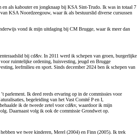
 en als kabouter en jongknaap bij KSA Sint-Trudo. Ik was in totaal 7
d van KSA Noordzeegouw, waar ik als bestuurslid diverse cursussen
erwijs vond ik mijn uitdaging bij CM Brugge, waar ik meer dan
enteraadslid bij cd&v. In 2011 werd ik schepen van groen, burgerlijke
voor ruimtelijke ordening, huisvesting, jeugd en Brugge
vesting, leefmilieu en sport. Sinds december 2024 ben ik schepen van
 ’t parlement. Ik deed reeds ervaring op in de commissies voor
alisaties, begeleiding van het Vast Comité P en I,
4 behaalde ik de tweede zetel voor cd&v, waardoor ik mijn
 opvolg. Daarnaast volg ik ook de commissie Grondwet op.
en hebben we twee kinderen, Merel (2004) en Finn (2005). Ik trek