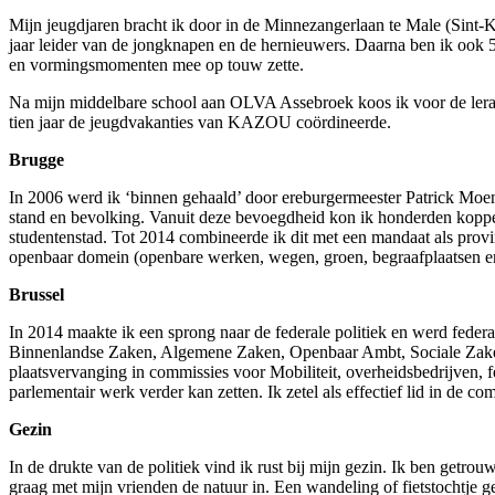
Mijn jeugdjaren bracht ik door in de Minnezangerlaan te Male (Sint-
jaar leider van de jongknapen en de hernieuwers. Daarna ben ik ook
en vormingsmomenten mee op touw zette.
Na mijn middelbare school aan OLVA Assebroek koos ik voor de ler
tien jaar de jeugdvakanties van KAZOU coördineerde.
Brugge
In 2006 werd ik ‘binnen gehaald’ door ereburgermeester Patrick Moena
stand en bevolking. Vanuit deze bevoegdheid kon ik honderden koppel
studentenstad. Tot 2014 combineerde ik dit met een mandaat als provi
openbaar domein
(openbare werken, wegen, groen, begraafplaatsen en 
Brussel
In 2014 maakte ik een sprong naar de federale politiek en werd feder
Binnenlandse Zaken, Algemene Zaken, Openbaar Ambt, Sociale Zaken, 
plaatsvervanging in commissies voor Mobiliteit, overheidsbedrijven, f
parlementair werk verder kan zetten. Ik zetel als effectief lid in de
Gezin
In de drukte van de politiek vind ik rust bij mijn gezin. Ik ben getr
graag met mijn vrienden de natuur in. Een wandeling of fietstochtje 