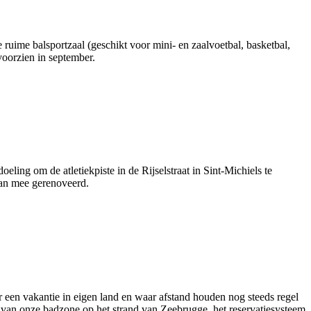
ruime balsportzaal (geschikt voor mini- en zaalvoetbal, basketbal,
voorzien in september.
ing om de atletiekpiste in de Rijselstraat in Sint-Michiels te
 dan mee gerenoveerd.
r een vakantie in eigen land en waar afstand houden nog steeds regel
van onze badzone op het strand van Zeebrugge, het reservatiesysteem