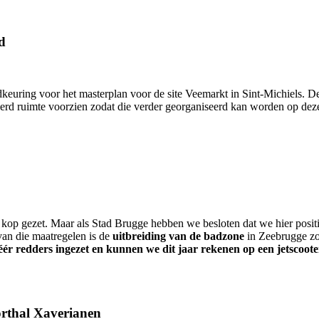
d
uring voor het masterplan voor de site Veemarkt in Sint-Michiels. De 
d ruimte voorzien zodat die verder georganiseerd kan worden op deze 
jn kop gezet. Maar als Stad Brugge hebben we besloten dat we hier pos
an die maatregelen is de
uitbreiding van de badzone
in Zeebrugge zo
r redders ingezet en kunnen we dit jaar rekenen op een jetscoote
orthal Xaverianen