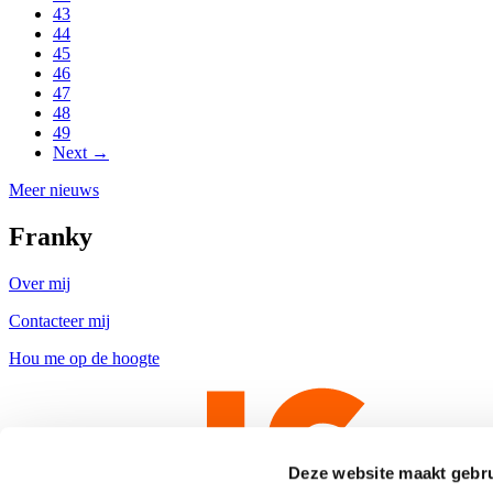
43
44
45
46
47
48
49
Next →
Meer nieuws
Franky
Over mij
Contacteer mij
Hou me op de hoogte
Deze website maakt gebru