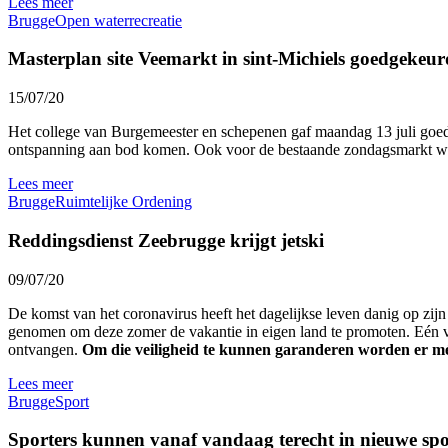
Lees meer
Brugge
Open water
recreatie
Masterplan site Veemarkt in sint-Michiels goedgekeur
15/07/20
Het college van Burgemeester en schepenen gaf maandag 13 juli goedke
ontspanning aan bod komen. Ook voor de bestaande zondagsmarkt wer
Lees meer
Brugge
Ruimtelijke Ordening
Reddingsdienst Zeebrugge krijgt jetski
09/07/20
De komst van het coronavirus heeft het dagelijkse leven danig op zi
genomen om deze zomer de vakantie in eigen land te promoten. Eén v
ontvangen.
Om die veiligheid te kunnen garanderen worden er méé
Lees meer
Brugge
Sport
Sporters kunnen vanaf vandaag terecht in nieuwe sp