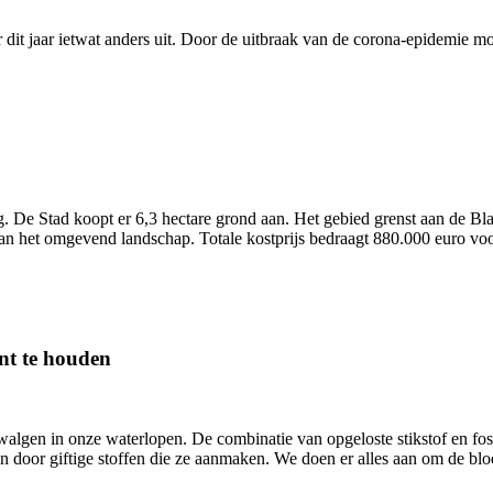
 er dit jaar ietwat anders uit. Door de uitbraak van de corona-epidemi
ng. De Stad koopt er 6,3 hectare grond aan. Het gebied grenst aan de B
van het omgevend landschap. Totale kostprijs bedraagt 880.000 euro voo
unt te houden
uwalgen in onze waterlopen. De combinatie van opgeloste stikstof en fos
door giftige stoffen die ze aanmaken. We doen er alles aan om de bloe