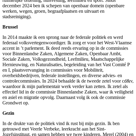
ruimtelijke ordening, huisvesting, leefmilieu en sport. Sinds
december 2024 ben ik schepen van openbaar domein
(openbare
werken, wegen, groen, begraafplaatsen en uitvaart en
stadsreiniging).
Brussel
In 2014 maakte ik een sprong naar de federale politiek en werd
federaal volksvertegenwoordiger. Ik zorg er voor het West-Vlaamse
accent in ’t parlement. Ik deed reeds ervaring op in de commissies
voor Binnenlandse Zaken, Algemene Zaken, Openbaar Ambt,
Sociale Zaken, Volksgezondheid, Leefmilieu, Maatschappelijke
Hernieuwing, en Naturalisaties, begeleiding van het Vast Comité P
en I, plaatsvervanging in commissies voor Mobiliteit,
overheidsbedrijven, federale instellingen, en diverse advies- en
controlecommissies. In 2024 behaalde ik de tweede zetel voor cd&v,
waardoor ik mijn parlementair werk verder kan zetten. Ik zetel als
effectief lid in de commissie Binnenlandse Zaken, waar ik veiligheid
en asiel en migratie opvolg. Daarnaast volg ik ook de commissie
Grondwet op.
Gezin
In de drukte van de politiek vind ik rust bij mijn gezin. Ik ben
getrouwd met Veerle Verbeke, leerkracht aan het Sint-
Jozefsinstituut, en samen hebben we twee kinderen, Merel (2004) en