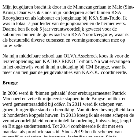
Mijn jeugdjaren bracht ik door in de Minnezangerlaan te Male (Sint-
Kruis). Daar was ik sinds mijn kinderjaren actief binnen KSA
Rooyghem en als kabouter en jongknaap bij KSA Sint-Trudo. Ik
was in totaal 7 jaar leider van de jongknapen en de hernieuwers.
Daarna ben ik ook 5 jaar verantwoordelijk geweest voor de
kabouters binnen de gouwraad van KSA Noordzeegouw, waar ik
als bestuurslid diverse cursussen en vormingsmomenten mee op
touw zette.
Na mijn middelbare school aan OLVA Assebroek koos ik voor de
lerarenopleiding aan KATHO-RENO Torhout. Na wat ervaringen
in het onderwijs vond ik mijn uitdaging bij CM Brugge, waar ik
meer dan tien jaar de jeugdvakanties van KAZOU coördineerde.
Brugge
In 2006 werd ik ‘binnen gehaald’ door ereburgermeester Patrick
Moenaert en zette ik mijn eerste stappen in de Brugse politiek en
werd gemeenteraadslid bij cd&v. In 2011 werd ik schepen van
groen, burgerlijke stand en bevolking. Vanuit deze bevoegdheid kon
ik honderden koppels huwen. In 2013 kreeg ik als eerste schepen de
verantwoordelijkheid voor ruimtelijke ordening, huisvesting, jeugd
en Brugge studentenstad. Tot 2014 combineerde ik dit met een
mandaat als provincieraadslid. Sinds 2019 ben ik schepen van