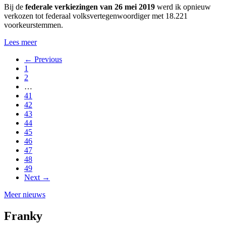
Bij de
federale verkiezingen van 26 mei 2019
werd ik opnieuw
verkozen tot federaal volksvertegenwoordiger met 18.221
voorkeurstemmen.
Lees meer
← Previous
1
2
…
41
42
43
44
45
46
47
48
49
Next →
Meer nieuws
Franky