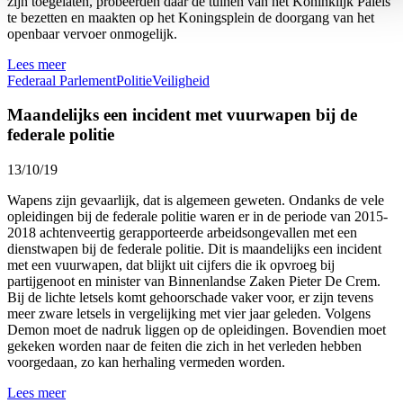
zijn toegelaten, probeerden daar de tuinen van het Koninklijk Paleis
te bezetten en maakten op het Koningsplein de doorgang van het
openbaar vervoer onmogelijk.
Lees meer
Federaal Parlement
Politie
Veiligheid
Maandelijks een incident met vuurwapen bij de
federale politie
13/10/19
Wapens zijn gevaarlijk, dat is algemeen geweten. Ondanks de vele
opleidingen bij de federale politie waren er in de periode van 2015-
2018 achtenveertig gerapporteerde arbeidsongevallen met een
dienstwapen bij de federale politie. Dit is maandelijks een incident
met een vuurwapen, dat blijkt uit cijfers die ik opvroeg bij
partijgenoot en minister van Binnenlandse Zaken Pieter De Crem.
Bij de lichte letsels komt gehoorschade vaker voor, er zijn tevens
meer zware letsels in vergelijking met vier jaar geleden. Volgens
Demon moet de nadruk liggen op de opleidingen. Bovendien moet
gekeken worden naar de feiten die zich in het verleden hebben
voorgedaan, zo kan herhaling vermeden worden.
Lees meer