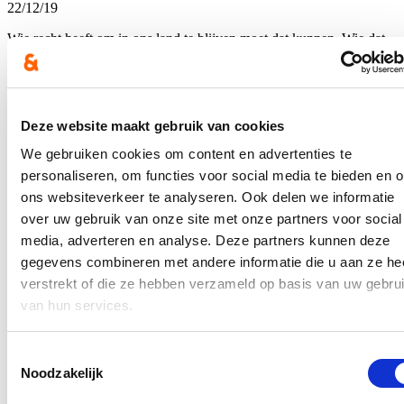
22/12/19
Wie recht heeft om in ons land te blijven moet dat kunnen. Wie dat
niet heeft moet uitgewezen worden. En daar zit het probleem net.We
hinken achterop als het gaat om terugkeerbeleid. Het gemiddelde
terugkeercijfer in Europa ligt op 36,7%, wij halen amper 18%. Onze
doelstelling moet minstens het Europees gemiddelde zijn, daarom
willen we enkele maatregelen nemen de komende legislatuur.
Deze website maakt gebruik van cookies
Lees meer
We gebruiken cookies om content en advertenties te
Federaal Parlement
Migratie
personaliseren, om functies voor social media te bieden en 
ons websiteverkeer te analyseren. Ook delen we informatie
Procedure voor gecombineerde vergunning moet
over uw gebruik van onze site met onze partners voor social
sneller
media, adverteren en analyse. Deze partners kunnen deze
12/12/19
gegevens combineren met andere informatie die u aan ze he
verstrekt of die ze hebben verzameld op basis van uw gebru
Sinds 1 januari moeten personen die hier willen komen werken of
die hun verblijf in het kader van werk hier willen verlengen, een
van hun services.
gecombineerde vergunning aanvragen (‘single permit’). Dat is het
gevolg van de omzetting van de zogenaamde Single Permit
Richtlijn. De nieuwe gecombineerde vergunning is een
Toestemmingsselectie
elektronische verblijfskaart die zowel een toelating tot arbeid als een
Noodzakelijk
toelating tot verblijf bevat.